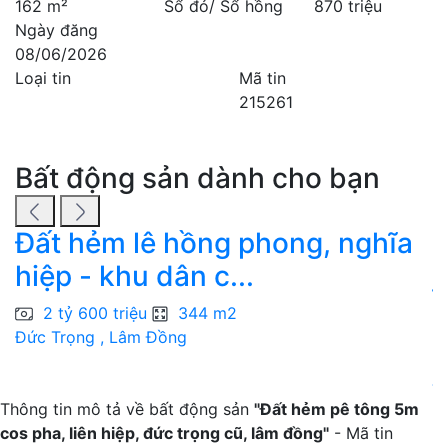
162 m²
Sổ đỏ/ Sổ hồng
870 triệu
Ngày đăng
08/06/2026
Loại tin
Mã tin
215261
Bất động sản dành cho bạn
Đất hẻm lê hồng phong, nghĩa
hiệp - khu dân c...
Đ
2 tỷ 600 triệu
344 m2
đ
Đức Trọng , Lâm Đồng
Đ
Thông tin mô tả về bất động sản
"Đất hẻm pê tông 5m
cos pha, liên hiệp, đức trọng cũ, lâm đồng"
- Mã tin