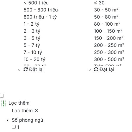
< 500 triệu
≤
30
500 - 800 triệu
30 - 50 m²
800 triệu - 1 tỷ
50 - 80 m²
1 - 2 tỷ
80 - 100 m²
2 - 3 tỷ
100 - 150 m²
3 - 5 tỷ
150 - 200 m²
5 - 7 tỷ
200 - 250 m²
7 - 10 tỷ
250 - 300 m²
10 - 20 tỷ
300 - 500 m²
20 - 30 tỷ
Trên 500 m²
Đặt lại
Đặt lại
30 - 40 tỷ
40 - 60 tỷ
Tìm kiếm
Tìm kiếm
Trên 60 tỷ
Thỏa thuận
Lọc thêm
Lọc thêm
Số phòng ngủ
1