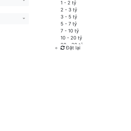
1 - 2 tỷ
2 - 3 tỷ
3 - 5 tỷ
5 - 7 tỷ
7 - 10 tỷ
10 - 20 tỷ
20 - 30 tỷ
Đặt lại
30 - 40 tỷ
40 - 60 tỷ
Tìm kiếm
Trên 60 tỷ
Thỏa thuận