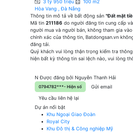
3 tỷ 950 triệu
100 m2
Hòa Vang , Đà Nẵng
Thông tin mô tả về bất động sản
"Đất mặt t
Mã tin
211186
do người đăng tin cung cấp và 
người mua và người bán, không tham gia vào 
chính xác của thông tin, Batdongsan.vn khôn
đăng tải.
Quý khách vui lòng thận trọng kiểm tra thông 
hiện bất kỳ thông tin sai lệch nào, vui lòng 
N
Được đăng bởi
Nguyễn Thanh Hải
Gửi email
0794782***- Hiện số
Yêu cầu liên hệ lại
Dự án nổi bật
Khu Ngoại Giao Đoàn
Royal City
Khu Đô thị & Công nghiệp Mỹ