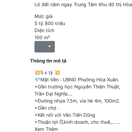
Lô đất nằm ngay Trung Tâm Khu đô thị Hò
Mức giá
5 tỷ 800 triệu
Diện tích
100 m²
Thông tin mô tả
💥5.x tỷ 💥
💎Mặt tiền : UBND Phường Hòa Xuân.
+Gần trường học Nguyễn Thiện Thuật,
Trần Đại Nghĩa....
+Đường nhựa 7.5m, vỉa hè 4m, 100m2.
+Gần chợ .
+Kết nối với Văn Tiến Dũng
+Thuận lợi Ở,kinh doanh, cho thuê,...
...
Xem Thêm