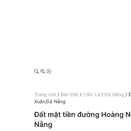
Trang chủ
/
Bán Đất
/
Cẩm Lệ
/
Đà Nẵng
/ 
Xuân,Đà Nẵng
Đất mặt tiền đường Hoàng 
Nẵng