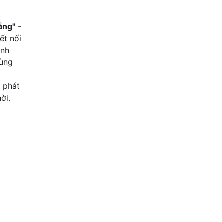
13 tỷ 800 triệu
110 m2
Cẩm Lệ , Đà Nẵng
ẵng"
-
ết nối
ính
dùng
u phát
ời.