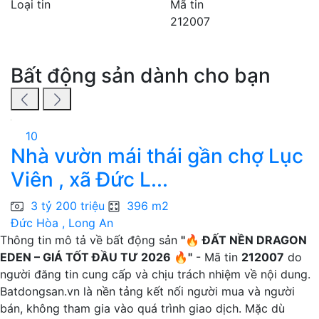
Loại tin
Mã tin
212007
Bất động sản dành cho bạn
10
Nhà vườn mái thái gần chợ Lục
B
Viên , xã Đức L...
đ
3 tỷ 200 triệu
396 m2
Đức Hòa , Long An
B
Thông tin mô tả về bất động sản
"🔥 ĐẤT NỀN DRAGON
EDEN – GIÁ TỐT ĐẦU TƯ 2026 🔥"
- Mã tin
212007
do
người đăng tin cung cấp và chịu trách nhiệm về nội dung.
Batdongsan.vn là nền tảng kết nối người mua và người
bán, không tham gia vào quá trình giao dịch. Mặc dù