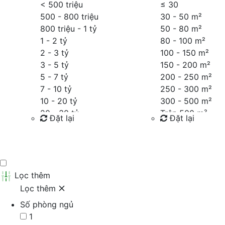
< 500 triệu
≤
30
500 - 800 triệu
30 - 50 m²
800 triệu - 1 tỷ
50 - 80 m²
1 - 2 tỷ
80 - 100 m²
2 - 3 tỷ
100 - 150 m²
3 - 5 tỷ
150 - 200 m²
5 - 7 tỷ
200 - 250 m²
7 - 10 tỷ
250 - 300 m²
10 - 20 tỷ
300 - 500 m²
20 - 30 tỷ
Trên 500 m²
Đặt lại
Đặt lại
30 - 40 tỷ
40 - 60 tỷ
Tìm kiếm
Tìm kiếm
Trên 60 tỷ
Thỏa thuận
Lọc thêm
Lọc thêm
Số phòng ngủ
1