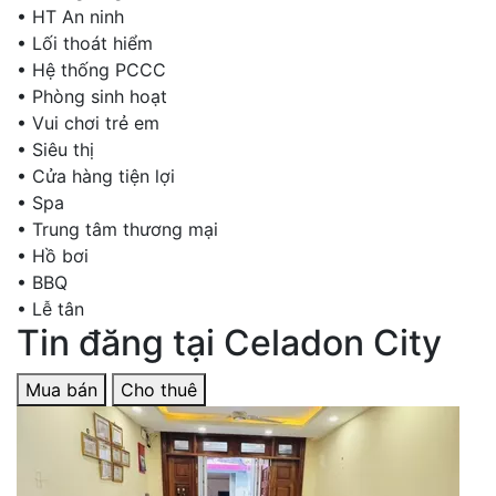
•
HT An ninh
•
Lối thoát hiểm
•
Hệ thống PCCC
•
Phòng sinh hoạt
•
Vui chơi trẻ em
•
Siêu thị
•
Cửa hàng tiện lợi
•
Spa
•
Trung tâm thương mại
•
Hồ bơi
•
BBQ
•
Lễ tân
Tin đăng tại Celadon City
Mua bán
Cho thuê