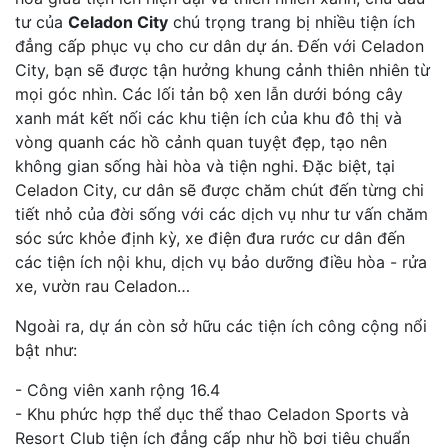
tư của
Celadon City
chú trọng trang bị nhiều tiện ích
đẳng cấp phục vụ cho cư dân dự án. Đến với Celadon
City, bạn sẽ được tận hưởng khung cảnh thiên nhiên từ
mọi góc nhìn. Các lối tản bộ xen lẫn dưới bóng cây
xanh mát kết nối các khu tiện ích của khu đô thị và
vòng quanh các hồ cảnh quan tuyệt đẹp, tạo nên
không gian sống hài hòa và tiện nghi. Đặc biệt, tại
Celadon City, cư dân sẽ được chăm chút đến từng chi
tiết nhỏ của đời sống với các dịch vụ như tư vấn chăm
sóc sức khỏe định kỳ, xe điện đưa rước cư dân đến
các tiện ích nội khu, dịch vụ bảo dưỡng điều hòa - rửa
xe, vườn rau Celadon…
Ngoài ra, dự án còn sở hữu các tiện ích công cộng nổi
bật như:
- Công viên xanh rộng 16.4
- Khu phức hợp thể dục thể thao Celadon Sports và
Resort Club tiện ích đẳng cấp như hồ bơi tiêu chuẩn