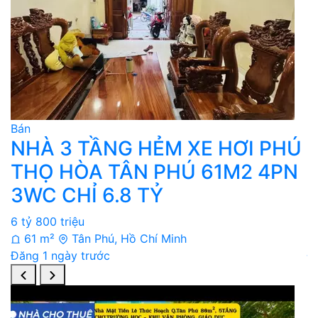
Bán
B
NHÀ 3 TẦNG HẺM XE HƠI PHÚ
THỌ HÒA TÂN PHÚ 61M2 4PN
3WC CHỈ 6.8 TỶ
C
6 tỷ 800 triệu
4 
61 m²
Tân Phú, Hồ Chí Minh
Đăng 1 ngày trước
Đ