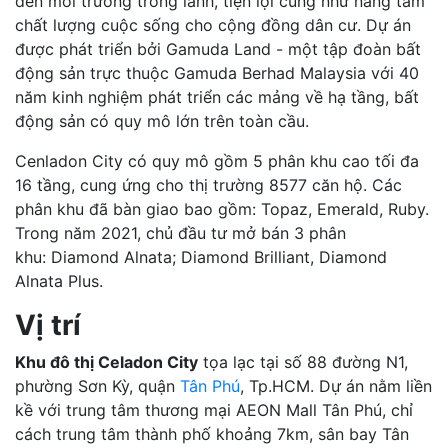
đến môi trường trong lành, tiện lợi cũng như nâng tầm
chất lượng cuộc sống cho cộng đồng dân cư. Dự án
được phát triển bởi Gamuda Land - một tập đoàn bất
động sản trực thuộc Gamuda Berhad Malaysia với 40
năm kinh nghiệm phát triển các mảng về hạ tầng, bất
động sản có quy mô lớn trên toàn cầu.
Cenladon City có quy mô gồm 5 phân khu cao tối đa
16 tầng, cung ứng cho thị trường 8577 căn hộ. Các
phân khu đã bàn giao bao gồm: Topaz, Emerald, Ruby.
Trong năm 2021, chủ đầu tư mở bán 3 phân
khu: Diamond Alnata; Diamond Brilliant, Diamond
Alnata Plus.
Vị trí
Khu đô thị Celadon City
tọa lạc tại số 88 đường N1,
phường Sơn Kỳ, quận
Tân Phú
, Tp.HCM. Dự án nằm liền
kề với trung tâm thương mại AEON Mall Tân Phú, chỉ
cách trung tâm thành phố khoảng 7km, sân bay Tân