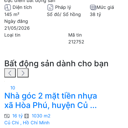
Đặc điểm bất động sản
Diện tích
Pháp lý
Mức giá
145 m²
Sổ đỏ/ Sổ hồng
38 tỷ
Ngày đăng
21/05/2026
Loại tin
Mã tin
212752
Bất động sản dành cho bạn
10
Nhà góc 2 mặt tiền nhựa
7
xã Hòa Phú, huyện Củ ...
n
16 tỷ
1030 m2
Củ Chi , Hồ Chí Minh
T