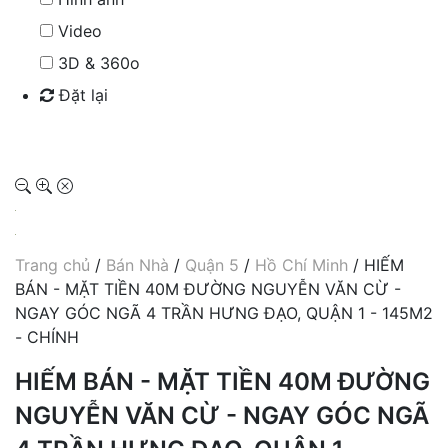
Video
3D & 360o
Đặt lại
Tìm kiếm
Trang chủ
/
Bán Nhà
/
Quận 5
/
Hồ Chí Minh
/ HIẾM
BÁN - MẶT TIỀN 40M ĐƯỜNG NGUYỄN VĂN CỪ -
NGAY GÓC NGÃ 4 TRẦN HƯNG ĐẠO, QUẬN 1 - 145M2
- CHÍNH
HIẾM BÁN - MẶT TIỀN 40M ĐƯỜNG
NGUYỄN VĂN CỪ - NGAY GÓC NGÃ