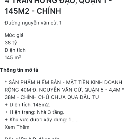
4 TRẦN HƯNG ĐẠO, QUẬN 1 -
145M2 - CHÍNH
Đường nguyễn văn cừ, 1
Mức giá
38 tỷ
Diện tích
145 m²
Thông tin mô tả
* SẢN PHẨM HIẾM BÁN - MẶT TIỀN KINH DOANH
RỘNG 40M Đ. NGUYỄN VĂN CỪ, QUẬN 5 - 4,4M *
38M - CHÍNH CHỦ CHƯA QUA ĐẦU TƯ
+ Diện tích: 145m2.
+ Hiện trạng: Nhà 3 tầng.
+ Khu vực được xây dựng: 1...
...
Xem Thêm