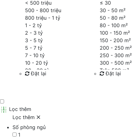
< 500 triệu
≤
30
500 - 800 triệu
30 - 50 m²
800 triệu - 1 tỷ
50 - 80 m²
1 - 2 tỷ
80 - 100 m²
2 - 3 tỷ
100 - 150 m²
3 - 5 tỷ
150 - 200 m²
5 - 7 tỷ
200 - 250 m²
7 - 10 tỷ
250 - 300 m²
10 - 20 tỷ
300 - 500 m²
20 - 30 tỷ
Trên 500 m²
Đặt lại
Đặt lại
30 - 40 tỷ
40 - 60 tỷ
Tìm kiếm
Tìm kiếm
Trên 60 tỷ
Thỏa thuận
Lọc thêm
Lọc thêm
Số phòng ngủ
1