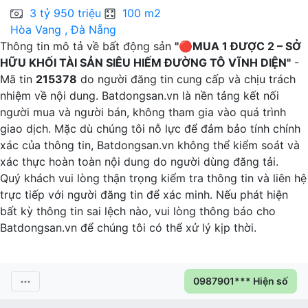
3 tỷ 950 triệu
100 m2
Hòa Vang , Đà Nẵng
C
Thông tin mô tả về bất động sản
"🔴MUA 1 ĐƯỢC 2 – SỞ
HỮU KHỐI TÀI SẢN SIÊU HIẾM ĐƯỜNG TÔ VĨNH DIỆN"
-
Mã tin
215378
do người đăng tin cung cấp và chịu trách
nhiệm về nội dung. Batdongsan.vn là nền tảng kết nối
người mua và người bán, không tham gia vào quá trình
giao dịch. Mặc dù chúng tôi nỗ lực để đảm bảo tính chính
xác của thông tin, Batdongsan.vn không thể kiểm soát và
xác thực hoàn toàn nội dung do người dùng đăng tải.
Quý khách vui lòng thận trọng kiểm tra thông tin và liên hệ
trực tiếp với người đăng tin để xác minh. Nếu phát hiện
bất kỳ thông tin sai lệch nào, vui lòng thông báo cho
Batdongsan.vn để chúng tôi có thể xử lý kịp thời.
0987901*** Hiện số