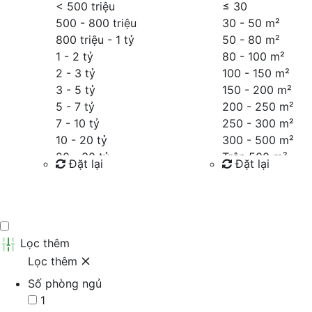
< 500 triệu
≤
30
500 - 800 triệu
30 - 50 m²
800 triệu - 1 tỷ
50 - 80 m²
1 - 2 tỷ
80 - 100 m²
2 - 3 tỷ
100 - 150 m²
3 - 5 tỷ
150 - 200 m²
5 - 7 tỷ
200 - 250 m²
7 - 10 tỷ
250 - 300 m²
10 - 20 tỷ
300 - 500 m²
20 - 30 tỷ
Trên 500 m²
Đặt lại
Đặt lại
30 - 40 tỷ
40 - 60 tỷ
Tìm kiếm
Tìm kiếm
Trên 60 tỷ
Thỏa thuận
Lọc thêm
Lọc thêm
Số phòng ngủ
1