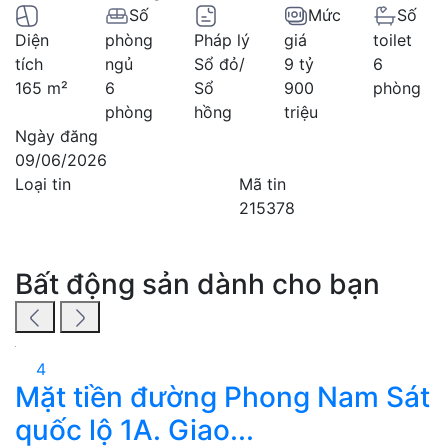
Số
Mức
Số
Diện
phòng
Pháp lý
giá
toilet
tích
ngủ
Sổ đỏ/
9 tỷ
6
165 m²
6
Sổ
900
phòng
phòng
hồng
triệu
Ngày đăng
09/06/2026
Loại tin
Mã tin
215378
Bất động sản dành cho bạn
4
Mặt tiền đường Phong Nam Sát
quốc lộ 1A. Giao...
2