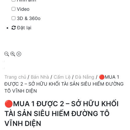
Video
3D & 360o
Đặt lại
Tìm kiếm
Trang chủ
/
Bán Nhà
/
Cẩm Lệ
/
Đà Nẵng
/ 🔴MUA 1
ĐƯỢC 2 – SỞ HỮU KHỐI TÀI SẢN SIÊU HIẾM ĐƯỜNG
TÔ VĨNH DIỆN
🔴MUA 1 ĐƯỢC 2 – SỞ HỮU KHỐI
TÀI SẢN SIÊU HIẾM ĐƯỜNG TÔ
VĨNH DIỆN