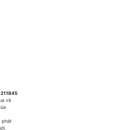
4
Bán nhà cấp 4 phường Tân Triề
1 tỷ 420 triệu
85 m2
Vĩnh Cửu , Đồng Nai
n
211845
ua và
của
u phát
ời.