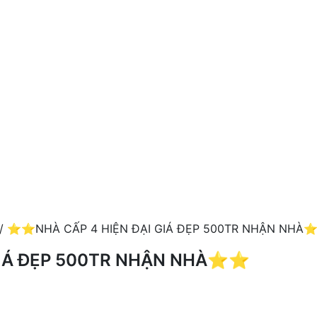
/ ⭐️⭐️NHÀ CẤP 4 HIỆN ĐẠI GIÁ ĐẸP 500TR NHẬN NHÀ⭐
GIÁ ĐẸP 500TR NHẬN NHÀ⭐️⭐️