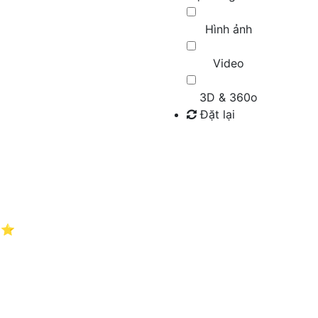
Hình ảnh
Video
3D & 360o
Đặt lại
Tìm kiếm
️⭐️