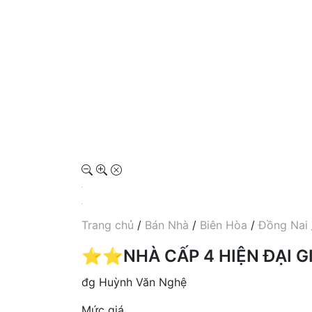
Trang chủ
/
Bán Nhà
/
Biên Hòa
/
Đồng Nai
⭐️⭐️NHÀ CẤP 4 HIỆN ĐẠI 
đg Huỳnh Văn Nghệ
Mức giá