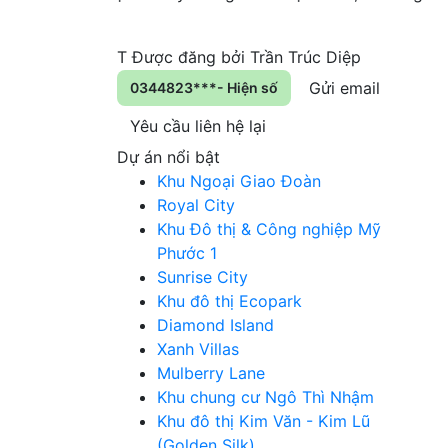
T
Được đăng bởi
Trần Trúc Diệp
Gửi email
0344823***- Hiện số
Yêu cầu liên hệ lại
Dự án nổi bật
Khu Ngoại Giao Đoàn
Royal City
Khu Đô thị & Công nghiệp Mỹ
Phước 1
Sunrise City
Khu đô thị Ecopark
Diamond Island
Xanh Villas
Mulberry Lane
Khu chung cư Ngô Thì Nhậm
Khu đô thị Kim Văn - Kim Lũ
(Golden Silk)