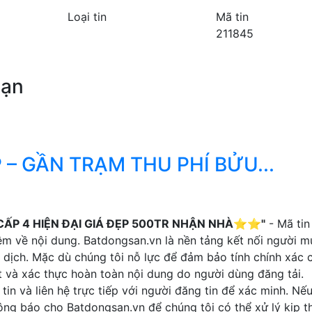
Loại tin
Mã tin
211845
bạn
 – GẦN TRẠM THU PHÍ BỬU...
CẤP 4 HIỆN ĐẠI GIÁ ĐẸP 500TR NHẬN NHÀ⭐️⭐️"
- Mã ti
ệm về nội dung. Batdongsan.vn là nền tảng kết nối người m
 dịch. Mặc dù chúng tôi nỗ lực để đảm bảo tính chính xác 
t và xác thực hoàn toàn nội dung do người dùng đăng tải.
tin và liên hệ trực tiếp với người đăng tin để xác minh. Nế
thông báo cho Batdongsan.vn để chúng tôi có thể xử lý kịp th