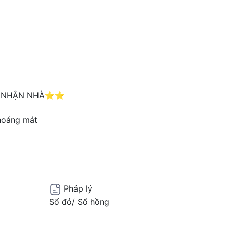
R NHẬN NHÀ⭐️⭐️
thoáng mát
Pháp lý
Sổ đỏ/ Sổ hồng