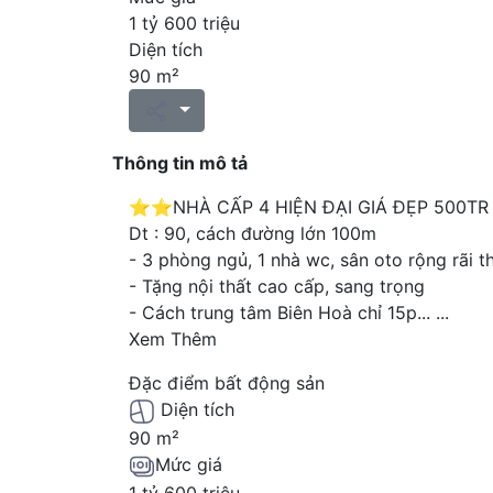
1 tỷ 600 triệu
Diện tích
90 m²
Thông tin mô tả
⭐️⭐️NHÀ CẤP 4 HIỆN ĐẠI GIÁ ĐẸP 500T
Dt : 90, cách đường lớn 100m
- 3 phòng ngủ, 1 nhà wc, sân oto rộng rãi 
- Tặng nội thất cao cấp, sang trọng
- Cách trung tâm Biên Hoà chỉ 15p...
...
Xem Thêm
Đặc điểm bất động sản
Diện tích
90 m²
Mức giá
1 tỷ 600 triệu