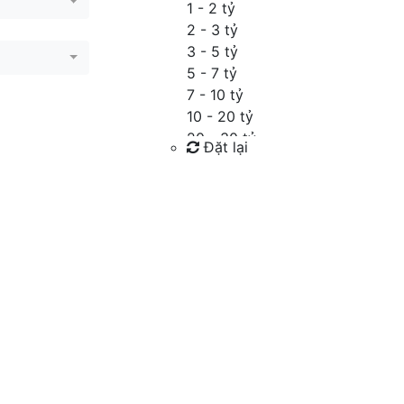
1 - 2 tỷ
2 - 3 tỷ
3 - 5 tỷ
5 - 7 tỷ
7 - 10 tỷ
10 - 20 tỷ
20 - 30 tỷ
Đặt lại
30 - 40 tỷ
40 - 60 tỷ
Tìm kiếm
Trên 60 tỷ
Thỏa thuận