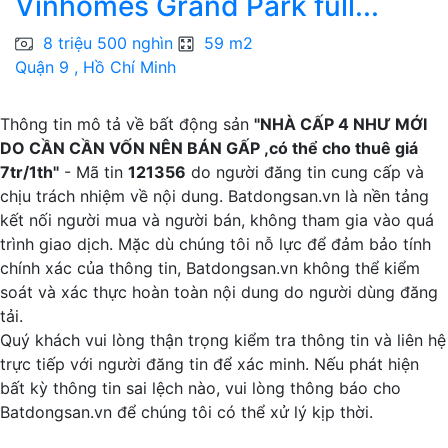
Vinhomes Grand Park full...
H
8 triệu 500 nghìn
59 m2
Quận 9 , Hồ Chí Minh
B
Thông tin mô tả về bất động sản
"NHÀ CẤP 4 NHƯ MỚI
DO CẦN CẦN VỐN NÊN BÁN GẤP ,có thể cho thuê giá
7tr/1th"
- Mã tin
121356
do người đăng tin cung cấp và
chịu trách nhiệm về nội dung. Batdongsan.vn là nền tảng
kết nối người mua và người bán, không tham gia vào quá
trình giao dịch. Mặc dù chúng tôi nỗ lực để đảm bảo tính
chính xác của thông tin, Batdongsan.vn không thể kiểm
soát và xác thực hoàn toàn nội dung do người dùng đăng
tải.
Quý khách vui lòng thận trọng kiểm tra thông tin và liên hệ
trực tiếp với người đăng tin để xác minh. Nếu phát hiện
bất kỳ thông tin sai lệch nào, vui lòng thông báo cho
Batdongsan.vn để chúng tôi có thể xử lý kịp thời.