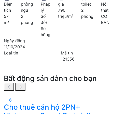
Diện
phòng
Pháp
giá
toilet
Nội
tích
ngủ
lý
790
2
thất
57
2
Sổ
triệu/m²
phòng
CƠ
m²
phòng
đỏ/
BẢN
Sổ
hồng
Ngày đăng
11/10/2024
Loại tin
Mã tin
121356
Bất động sản dành cho bạn
6
Cho thuê căn hộ 2PN+
B