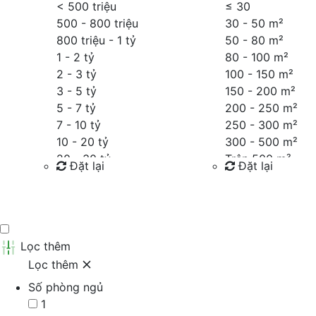
< 500 triệu
≤
30
500 - 800 triệu
30 - 50 m²
800 triệu - 1 tỷ
50 - 80 m²
1 - 2 tỷ
80 - 100 m²
2 - 3 tỷ
100 - 150 m²
3 - 5 tỷ
150 - 200 m²
5 - 7 tỷ
200 - 250 m²
7 - 10 tỷ
250 - 300 m²
10 - 20 tỷ
300 - 500 m²
20 - 30 tỷ
Trên 500 m²
Đặt lại
Đặt lại
30 - 40 tỷ
40 - 60 tỷ
Tìm kiếm
Tìm kiếm
Trên 60 tỷ
Thỏa thuận
Lọc thêm
Lọc thêm
Số phòng ngủ
1