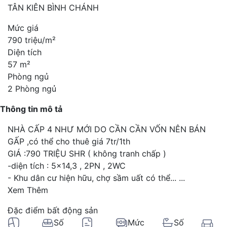
TÂN KIÊN BÌNH CHÁNH
Mức giá
790 triệu/m²
Diện tích
57 m²
Phòng ngủ
2 Phòng ngủ
Thông tin mô tả
NHÀ CẤP 4 NHƯ MỚI DO CẦN CẦN VỐN NÊN BÁN
GẤP ,có thể cho thuê giá 7tr/1th
GIÁ :790 TRIỆU SHR ( không tranh chấp )
-diện tích : 5x14,3 , 2PN , 2WC
- Khu dân cư hiện hữu, chợ sầm uất có thể...
...
Xem Thêm
Đặc điểm bất động sản
Số
Mức
Số