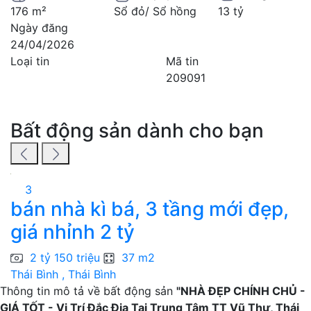
176 m²
Sổ đỏ/ Sổ hồng
13 tỷ
Ngày đăng
24/04/2026
Loại tin
Mã tin
209091
Bất động sản dành cho bạn
3
bán nhà kì bá, 3 tầng mới đẹp,
giá nhỉnh 2 tỷ
2 tỷ 150 triệu
37 m2
Thái Bình , Thái Bình
Th
Thông tin mô tả về bất động sản
"NHÀ ĐẸP CHÍNH CHỦ -
GIÁ TỐT - Vị Trí Đắc Địa Tại Trung Tâm TT Vũ Thư, Thái