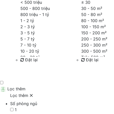
< 500 triệu
≤
30
500 - 800 triệu
30 - 50 m²
800 triệu - 1 tỷ
50 - 80 m²
1 - 2 tỷ
80 - 100 m²
2 - 3 tỷ
100 - 150 m²
3 - 5 tỷ
150 - 200 m²
5 - 7 tỷ
200 - 250 m²
7 - 10 tỷ
250 - 300 m²
10 - 20 tỷ
300 - 500 m²
20 - 30 tỷ
Trên 500 m²
Đặt lại
Đặt lại
30 - 40 tỷ
40 - 60 tỷ
Tìm kiếm
Tìm kiếm
Trên 60 tỷ
Thỏa thuận
Lọc thêm
Lọc thêm
Số phòng ngủ
1