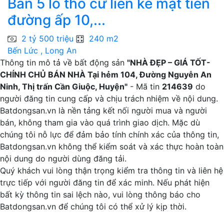
Bán 5 lô thổ cư liền kề mặt tiền
B
đường ấp 10,...
P
2 tỷ 500 triệu
240 m2
Bến Lức , Long An
B
Thông tin mô tả về bất động sản
"NHÀ ĐẸP – GIÁ TỐT-
CHÍNH CHỦ BÁN NHÀ Tại hẻm 104, Đường Nguyễn An
Ninh, Thị trấn Cần Giuộc, Huyện"
- Mã tin
214639
do
người đăng tin cung cấp và chịu trách nhiệm về nội dung.
Batdongsan.vn là nền tảng kết nối người mua và người
bán, không tham gia vào quá trình giao dịch. Mặc dù
chúng tôi nỗ lực để đảm bảo tính chính xác của thông tin,
Batdongsan.vn không thể kiểm soát và xác thực hoàn toàn
nội dung do người dùng đăng tải.
Quý khách vui lòng thận trọng kiểm tra thông tin và liên hệ
trực tiếp với người đăng tin để xác minh. Nếu phát hiện
bất kỳ thông tin sai lệch nào, vui lòng thông báo cho
Batdongsan.vn để chúng tôi có thể xử lý kịp thời.