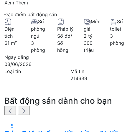
Xem Thêm
Đặc điểm bất động sản
Số
Mức
Số
Diện
phòng
Pháp lý
giá
toilet
tích
ngủ
Sổ đỏ/
2 tỷ
3
61 m²
3
Sổ
300
phòng
phòng
hồng
triệu
Ngày đăng
03/06/2026
Loại tin
Mã tin
214639
Bất động sản dành cho bạn
5