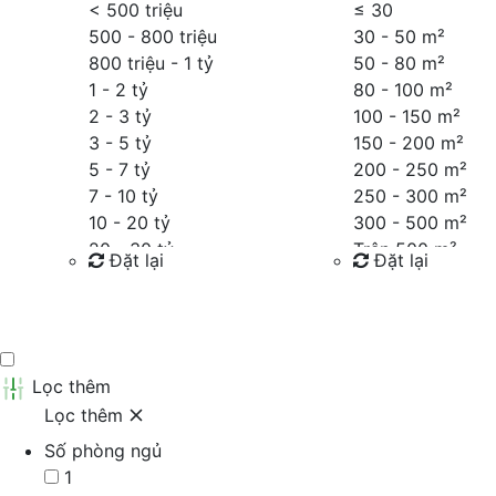
< 500 triệu
≤
30
500 - 800 triệu
30 - 50 m²
800 triệu - 1 tỷ
50 - 80 m²
1 - 2 tỷ
80 - 100 m²
2 - 3 tỷ
100 - 150 m²
3 - 5 tỷ
150 - 200 m²
5 - 7 tỷ
200 - 250 m²
7 - 10 tỷ
250 - 300 m²
10 - 20 tỷ
300 - 500 m²
20 - 30 tỷ
Trên 500 m²
Đặt lại
Đặt lại
30 - 40 tỷ
40 - 60 tỷ
Tìm kiếm
Tìm kiếm
Trên 60 tỷ
Thỏa thuận
Lọc thêm
Lọc thêm
Số phòng ngủ
1