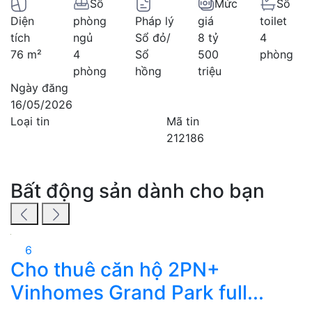
Số
Mức
Số
Diện
phòng
Pháp lý
giá
toilet
tích
ngủ
Sổ đỏ/
8 tỷ
4
76 m²
4
Sổ
500
phòng
phòng
hồng
triệu
Ngày đăng
16/05/2026
Loại tin
Mã tin
212186
Bất động sản dành cho bạn
6
Cho thuê căn hộ 2PN+
B
Vinhomes Grand Park full...
H