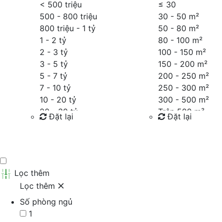
< 500 triệu
≤
30
500 - 800 triệu
30 - 50 m²
800 triệu - 1 tỷ
50 - 80 m²
1 - 2 tỷ
80 - 100 m²
2 - 3 tỷ
100 - 150 m²
3 - 5 tỷ
150 - 200 m²
5 - 7 tỷ
200 - 250 m²
7 - 10 tỷ
250 - 300 m²
10 - 20 tỷ
300 - 500 m²
20 - 30 tỷ
Trên 500 m²
Đặt lại
Đặt lại
30 - 40 tỷ
40 - 60 tỷ
Tìm kiếm
Tìm kiếm
Trên 60 tỷ
Thỏa thuận
Lọc thêm
Lọc thêm
Số phòng ngủ
1