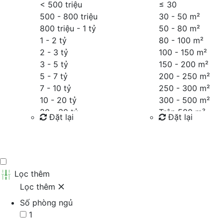
< 500 triệu
≤
30
500 - 800 triệu
30 - 50 m²
800 triệu - 1 tỷ
50 - 80 m²
1 - 2 tỷ
80 - 100 m²
2 - 3 tỷ
100 - 150 m²
3 - 5 tỷ
150 - 200 m²
5 - 7 tỷ
200 - 250 m²
7 - 10 tỷ
250 - 300 m²
10 - 20 tỷ
300 - 500 m²
20 - 30 tỷ
Trên 500 m²
Đặt lại
Đặt lại
30 - 40 tỷ
40 - 60 tỷ
Tìm kiếm
Tìm kiếm
Trên 60 tỷ
Thỏa thuận
Lọc thêm
Lọc thêm
Số phòng ngủ
1