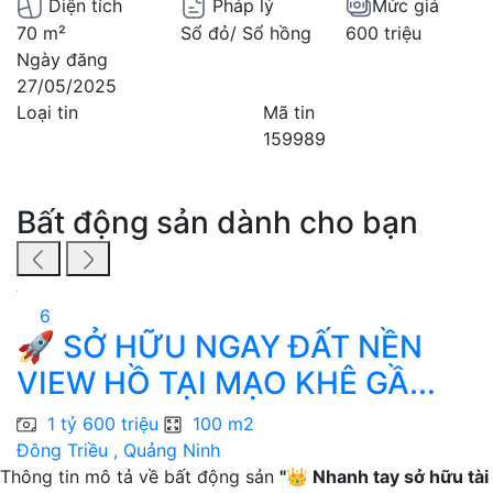
Diện tích
Pháp lý
Mức giá
70 m²
Sổ đỏ/ Sổ hồng
600 triệu
Ngày đăng
27/05/2025
Loại tin
Mã tin
159989
Bất động sản dành cho bạn
6
🚀 SỞ HỮU NGAY ĐẤT NỀN
VIEW HỒ TẠI MẠO KHÊ GẦ...
V
1 tỷ 600 triệu
100 m2
Đông Triều , Quảng Ninh
H
Thông tin mô tả về bất động sản
"👑 Nhanh tay sở hữu tài