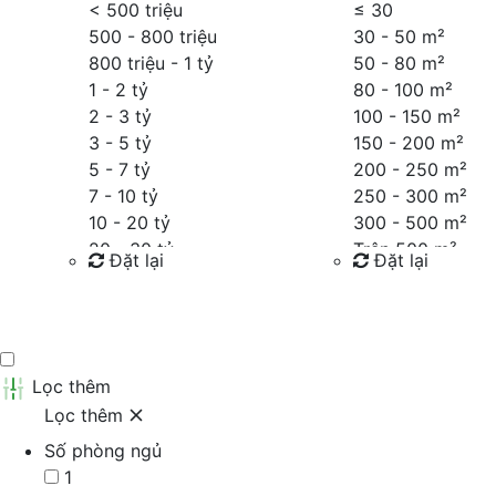
< 500 triệu
≤
30
500 - 800 triệu
30 - 50 m²
800 triệu - 1 tỷ
50 - 80 m²
1 - 2 tỷ
80 - 100 m²
2 - 3 tỷ
100 - 150 m²
3 - 5 tỷ
150 - 200 m²
5 - 7 tỷ
200 - 250 m²
7 - 10 tỷ
250 - 300 m²
10 - 20 tỷ
300 - 500 m²
20 - 30 tỷ
Trên 500 m²
Đặt lại
Đặt lại
30 - 40 tỷ
40 - 60 tỷ
Tìm kiếm
Tìm kiếm
Trên 60 tỷ
Thỏa thuận
Lọc thêm
Lọc thêm
Số phòng ngủ
1