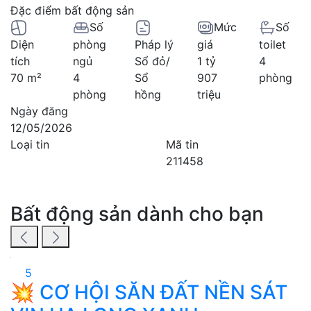
Đặc điểm bất động sản
Số
Mức
Số
Diện
phòng
Pháp lý
giá
toilet
tích
ngủ
Sổ đỏ/
1 tỷ
4
70 m²
4
Sổ
907
phòng
phòng
hồng
triệu
Ngày đăng
12/05/2026
Loại tin
Mã tin
211458
Bất động sản dành cho bạn
5
💥 CƠ HỘI SĂN ĐẤT NỀN SÁT