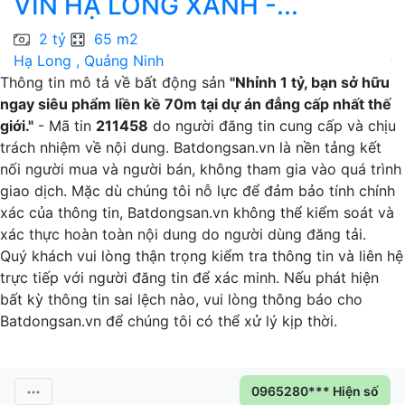
VIN HẠ LONG XANH -...
2 tỷ
65 m2
Hạ Long , Quảng Ninh
Đ
Thông tin mô tả về bất động sản
"Nhỉnh 1 tỷ, bạn sở hữu
ngay siêu phẩm liền kề 70m tại dự án đẳng cấp nhất thế
giới."
- Mã tin
211458
do người đăng tin cung cấp và chịu
trách nhiệm về nội dung. Batdongsan.vn là nền tảng kết
nối người mua và người bán, không tham gia vào quá trình
giao dịch. Mặc dù chúng tôi nỗ lực để đảm bảo tính chính
xác của thông tin, Batdongsan.vn không thể kiểm soát và
xác thực hoàn toàn nội dung do người dùng đăng tải.
Quý khách vui lòng thận trọng kiểm tra thông tin và liên hệ
trực tiếp với người đăng tin để xác minh. Nếu phát hiện
bất kỳ thông tin sai lệch nào, vui lòng thông báo cho
Batdongsan.vn để chúng tôi có thể xử lý kịp thời.
0965280*** Hiện số