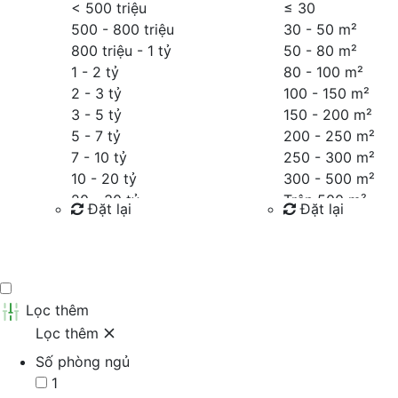
< 500 triệu
≤
30
500 - 800 triệu
30 - 50 m²
800 triệu - 1 tỷ
50 - 80 m²
1 - 2 tỷ
80 - 100 m²
2 - 3 tỷ
100 - 150 m²
3 - 5 tỷ
150 - 200 m²
5 - 7 tỷ
200 - 250 m²
7 - 10 tỷ
250 - 300 m²
10 - 20 tỷ
300 - 500 m²
20 - 30 tỷ
Trên 500 m²
Đặt lại
Đặt lại
30 - 40 tỷ
40 - 60 tỷ
Tìm kiếm
Tìm kiếm
Trên 60 tỷ
Thỏa thuận
Lọc thêm
Lọc thêm
Số phòng ngủ
1