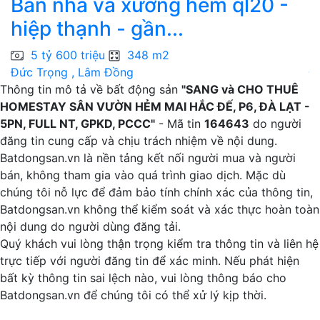
Bán nhà và xưởng hẻm ql20 -
H
hiệp thạnh - gần...
c
5 tỷ 600 triệu
348 m2
Đức Trọng , Lâm Đồng
Đ
Thông tin mô tả về bất động sản
"SANG và CHO THUÊ
HOMESTAY SÂN VƯỜN HẺM MAI HẮC ĐẾ, P6, ĐÀ LẠT -
5PN, FULL NT, GPKD, PCCC"
- Mã tin
164643
do người
đăng tin cung cấp và chịu trách nhiệm về nội dung.
Batdongsan.vn là nền tảng kết nối người mua và người
bán, không tham gia vào quá trình giao dịch. Mặc dù
chúng tôi nỗ lực để đảm bảo tính chính xác của thông tin,
Batdongsan.vn không thể kiểm soát và xác thực hoàn toàn
nội dung do người dùng đăng tải.
Quý khách vui lòng thận trọng kiểm tra thông tin và liên hệ
trực tiếp với người đăng tin để xác minh. Nếu phát hiện
bất kỳ thông tin sai lệch nào, vui lòng thông báo cho
Batdongsan.vn để chúng tôi có thể xử lý kịp thời.