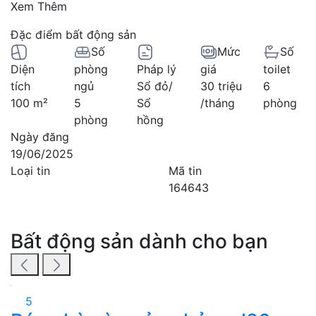
Xem Thêm
Đặc điểm bất động sản
Số
Mức
Số
Diện
phòng
Pháp lý
giá
toilet
tích
ngủ
Sổ đỏ/
30 triệu
6
100 m²
5
Sổ
/tháng
phòng
phòng
hồng
Ngày đăng
19/06/2025
Loại tin
Mã tin
164643
Bất động sản dành cho bạn
5