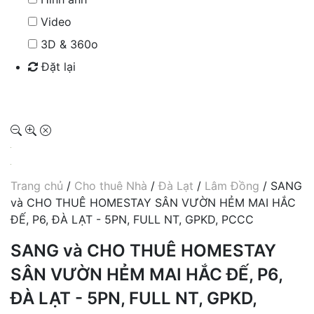
Video
3D & 360o
Đặt lại
Tìm kiếm
Trang chủ
/
Cho thuê Nhà
/
Đà Lạt
/
Lâm Đồng
/ SANG
và CHO THUÊ HOMESTAY SÂN VƯỜN HẺM MAI HẮC
ĐẾ, P6, ĐÀ LẠT - 5PN, FULL NT, GPKD, PCCC
SANG và CHO THUÊ HOMESTAY
SÂN VƯỜN HẺM MAI HẮC ĐẾ, P6,
ĐÀ LẠT - 5PN, FULL NT, GPKD,