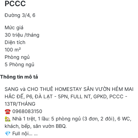
PCCC
Đường 3/4, 6
Mức giá
30 triệu /tháng
Diện tích
100 m²
Phòng ngủ
5 Phòng ngủ
Thông tin mô tả
SANG và CHO THUÊ HOMESTAY SÂN VƯỜN HẺM MAI
HẮC ĐẾ, P6, ĐÀ LẠT - 5PN, FULL NT, GPKD, PCCC -
13TR/THÁNG
☎ 0968083150
🏡 Nhà 1 trệt, 1 lầu: 5 phòng ngủ (3 đơn, 2 đôi), 6 WC,
khách, bếp, sân vườn BBQ.
💎 Full nội...
...