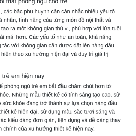
ội thất phòng ngủ cho trẻ
em, các bậc phụ huynh cần cân nhắc nhiều yếu tố
cá nhân, tính năng của từng món đồ nội thất và
tạo ra một không gian thú vị, phù hợp với lứa tuổi
oải mái hơn. Các yếu tố như an toàn, khả năng
ng tác với không gian cần được đặt lên hàng đầu.
iện theo xu hướng hiện đại và duy trì giá trị
 trẻ em hiện nay
kế phòng ngủ trẻ em bắt đầu chăm chút hơn tới
khỏe. Những mẫu thiết kế có tính sáng tạo cao, sử
ho sức khỏe đang trở thành sự lựa chọn hàng đầu
hiết kế hiện đại, sử dụng màu sắc tươi sáng và
ác kiểu dáng đơn giản, tiện dụng và dễ dàng thay
m chính của xu hướng thiết kế hiện nay.