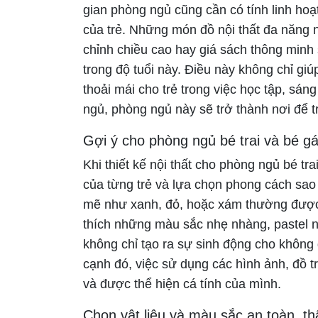
gian phòng ngủ cũng cần có tính linh h
của trẻ. Những món đồ nội thất đa năng 
chỉnh chiều cao hay giá sách thông minh
trong độ tuổi này. Điều này không chỉ giú
thoải mái cho trẻ trong việc học tập, sáng
ngủ, phòng ngủ này sẽ trở thành nơi để tr
Gợi ý cho phòng ngủ bé trai và bé g
Khi thiết kế nội thất cho phòng ngủ bé tr
của từng trẻ và lựa chọn phong cách sao
mẽ như xanh, đỏ, hoặc xám thường được 
thích những màu sắc nhẹ nhàng, pastel n
không chỉ tạo ra sự sinh động cho không 
cạnh đó, việc sử dụng các hình ảnh, đồ tr
và được thể hiện cá tính của mình.
Chọn vật liệu và màu sắc an toàn, th