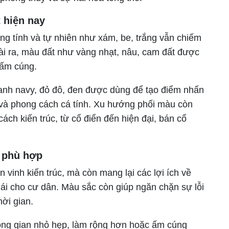
 hiện nay
ung tính và tự nhiên như xám, be, trắng vẫn chiếm
goài ra, màu đất như vàng nhạt, nâu, cam đất được
 ấm cúng.
anh navy, đỏ đô, đen được dùng để tạo điểm nhấn
 và phong cách cá tính. Xu hướng phối màu còn
ch kiến trúc, từ cổ điển đến hiện đại, bán cổ
c phù hợp
vinh kiến trúc, mà còn mang lại các lợi ích về
mái cho cư dân. Màu sắc còn giúp ngăn chặn sự lỗi
hời gian.
ông gian nhỏ hẹp, làm rộng hơn hoặc ấm cúng