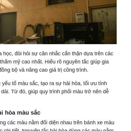
a học, đòi hỏi sự cân nhắc cẩn thận dựa trên các
thẩm mỹ cao nhất. Hiểu rõ nguyên tắc giúp gia
ồng bộ và nâng cao giá trị công trình.
ếu tố màu sắc, tạo ra sự hài hòa, tối ưu tính
ài. Từ đó, giúp quy trình phối màu trở nên dễ
hài hòa màu sắc
dụng các màu nằm đối diện nhau trên bánh xe màu
c chi tiết. Nguyên tắc hài hòa dùng các màu nằm