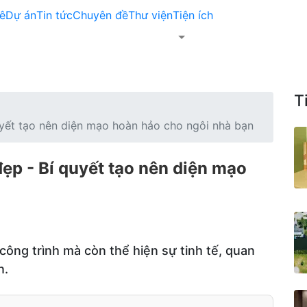
ê
Dự án
Tin tức
Chuyên đề
Thư viện
Tiện ích
T
uyết tạo nên diện mạo hoàn hảo cho ngôi nhà bạn
ẹp - Bí quyết tạo nên diện mạo
ông trình mà còn thể hiện sự tinh tế, quan
n.