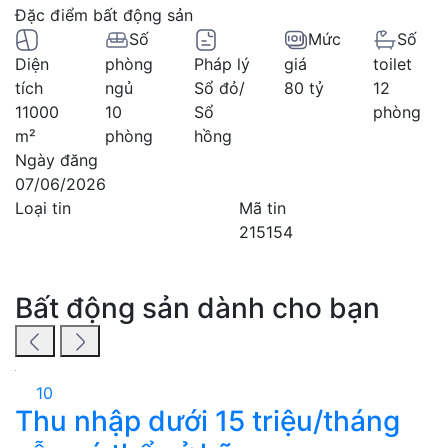
Đặc điểm bất động sản
Số
Mức
Số
Diện
phòng
Pháp lý
giá
toilet
tích
ngủ
Sổ đỏ/
80 tỷ
12
11000
10
Sổ
phòng
m²
phòng
hồng
Ngày đăng
07/06/2026
Loại tin
Mã tin
215154
Bất động sản dành cho bạn
10
Thu nhập dưới 15 triệu/tháng