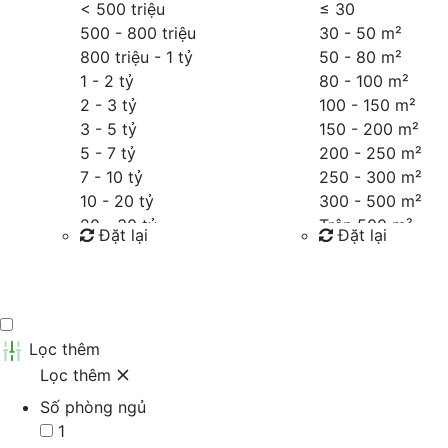
< 500 triệu
≤
30
500 - 800 triệu
30 - 50 m²
800 triệu - 1 tỷ
50 - 80 m²
1 - 2 tỷ
80 - 100 m²
2 - 3 tỷ
100 - 150 m²
3 - 5 tỷ
150 - 200 m²
5 - 7 tỷ
200 - 250 m²
7 - 10 tỷ
250 - 300 m²
10 - 20 tỷ
300 - 500 m²
20 - 30 tỷ
Trên 500 m²
Đặt lại
Đặt lại
30 - 40 tỷ
40 - 60 tỷ
Tìm kiếm
Tìm kiếm
Trên 60 tỷ
Thỏa thuận
Lọc thêm
Lọc thêm
Số phòng ngủ
1