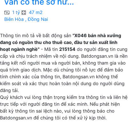
vẫn có thể sở hữ...
1 tỷ
47 m2
Biên Hòa , Đồng Nai
V
Thông tin mô tả về bất động sản
"X046 bán nhà xưởng
đang có nguồn thu cho thuê cao, đầu tư sản xuất linh
hoạt ngành nghề"
- Mã tin
215154
do người đăng tin cung
cấp và chịu trách nhiệm về nội dung. Batdongsan.vn là nền
tảng kết nối người mua và người bán, không tham gia vào
quá trình giao dịch. Mặc dù chúng tôi nỗ lực để đảm bảo
tính chính xác của thông tin, Batdongsan.vn không thể
kiểm soát và xác thực hoàn toàn nội dung do người dùng
đăng tải.
Quý khách vui lòng thận trọng kiểm tra thông tin và liên hệ
trực tiếp với người đăng tin để xác minh. Nếu phát hiện
bất kỳ thông tin sai lệch nào, vui lòng thông báo cho
Batdongsan.vn để chúng tôi có thể xử lý kịp thời.