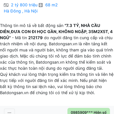
2 tỷ 800 triệu
68 m2
Hà Đông , Hà Nội
H
Thông tin mô tả về bất động sản
"7.3 TỶ, NHÀ CẦU
DIỄN,ĐƯA CON ĐI HỌC GẦN, KHÔNG NGẬP, 35M2X5T, 4
NGỦ"
- Mã tin
212179
do người đăng tin cung cấp và chịu
trách nhiệm về nội dung. Batdongsan.vn là nền tảng kết
nối người mua và người bán, không tham gia vào quá trình
giao dịch. Mặc dù chúng tôi nỗ lực để đảm bảo tính chính
xác của thông tin, Batdongsan.vn không thể kiểm soát và
xác thực hoàn toàn nội dung do người dùng đăng tải.
Quý khách vui lòng thận trọng kiểm tra thông tin và liên hệ
trực tiếp với người đăng tin để xác minh. Nếu phát hiện
bất kỳ thông tin sai lệch nào, vui lòng thông báo cho
Batdongsan.vn để chúng tôi có thể xử lý kịp thời.
0985909*** Hiện số