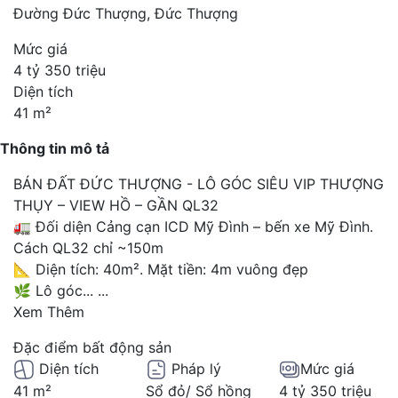
Đường Đức Thượng, Đức Thượng
Mức giá
4 tỷ 350 triệu
Diện tích
41 m²
Thông tin mô tả
BÁN ĐẤT ĐỨC THƯỢNG - LÔ GÓC SIÊU VIP THƯỢNG
THỤY – VIEW HỒ – GẦN QL32
🚛 Đối diện Cảng cạn ICD Mỹ Đình – bến xe Mỹ Đình.
Cách QL32 chỉ ~150m
📐 Diện tích: 40m². Mặt tiền: 4m vuông đẹp
🌿 Lô góc...
...
Xem Thêm
Đặc điểm bất động sản
Diện tích
Pháp lý
Mức giá
41 m²
Sổ đỏ/ Sổ hồng
4 tỷ 350 triệu