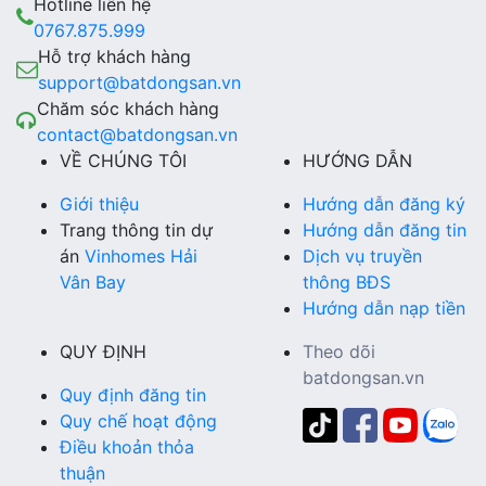
Hotline liên hệ
0767.875.999
Hỗ trợ khách hàng
support@batdongsan.vn
Chăm sóc khách hàng
contact@batdongsan.vn
VỀ CHÚNG TÔI
HƯỚNG DẪN
Giới thiệu
Hướng dẫn đăng ký
Trang thông tin dự
Hướng dẫn đăng tin
án
Vinhomes Hải
Dịch vụ truyền
Vân Bay
thông BĐS
Hướng dẫn nạp tiền
QUY ĐỊNH
Theo dõi
batdongsan.vn
Quy định đăng tin
Quy chế hoạt động
Điều khoản thỏa
thuận