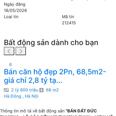
Ngày đăng
18/05/2026
Loại tin
Mã tin
212415
Bất động sản dành cho bạn
6
Bán căn hộ đẹp 2Pn, 68,5m2-
giá chỉ 2,8 tỷ tạ...
2 tỷ 800 triệu
68 m2
Hà Đông , Hà Nội
H
Thông tin mô tả về bất động sản
"BÁN ĐẤT ĐỨC