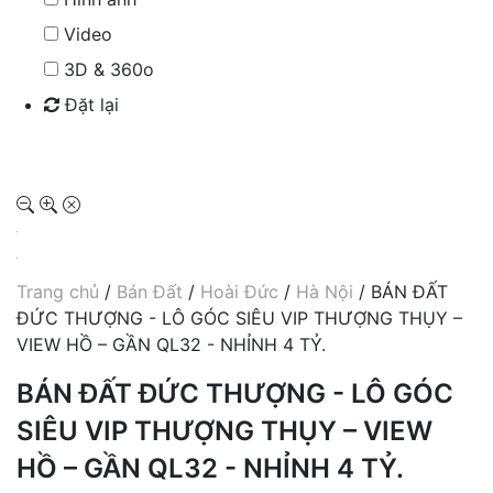
Video
3D & 360o
Đặt lại
Tìm kiếm
Trang chủ
/
Bán Đất
/
Hoài Đức
/
Hà Nội
/ BÁN ĐẤT
ĐỨC THƯỢNG - LÔ GÓC SIÊU VIP THƯỢNG THỤY –
VIEW HỒ – GẦN QL32 - NHỈNH 4 TỶ.
BÁN ĐẤT ĐỨC THƯỢNG - LÔ GÓC
SIÊU VIP THƯỢNG THỤY – VIEW
HỒ – GẦN QL32 - NHỈNH 4 TỶ.