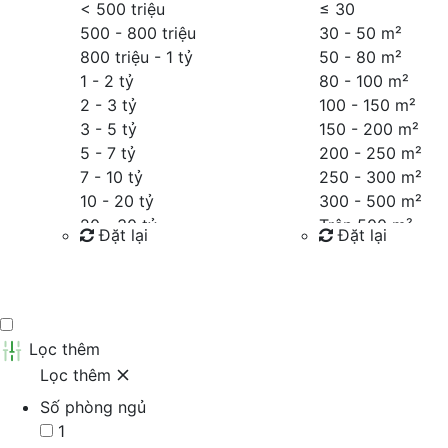
< 500 triệu
≤
30
500 - 800 triệu
30 - 50 m²
800 triệu - 1 tỷ
50 - 80 m²
1 - 2 tỷ
80 - 100 m²
2 - 3 tỷ
100 - 150 m²
3 - 5 tỷ
150 - 200 m²
5 - 7 tỷ
200 - 250 m²
7 - 10 tỷ
250 - 300 m²
10 - 20 tỷ
300 - 500 m²
20 - 30 tỷ
Trên 500 m²
Đặt lại
Đặt lại
30 - 40 tỷ
40 - 60 tỷ
Tìm kiếm
Tìm kiếm
Trên 60 tỷ
Thỏa thuận
Lọc thêm
Lọc thêm
Số phòng ngủ
1