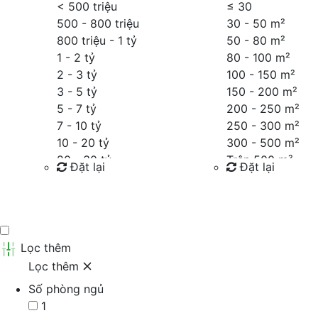
< 500 triệu
≤
30
500 - 800 triệu
30 - 50 m²
800 triệu - 1 tỷ
50 - 80 m²
1 - 2 tỷ
80 - 100 m²
2 - 3 tỷ
100 - 150 m²
3 - 5 tỷ
150 - 200 m²
5 - 7 tỷ
200 - 250 m²
7 - 10 tỷ
250 - 300 m²
10 - 20 tỷ
300 - 500 m²
20 - 30 tỷ
Trên 500 m²
Đặt lại
Đặt lại
30 - 40 tỷ
40 - 60 tỷ
Tìm kiếm
Tìm kiếm
Trên 60 tỷ
Thỏa thuận
Lọc thêm
Lọc thêm
Số phòng ngủ
1