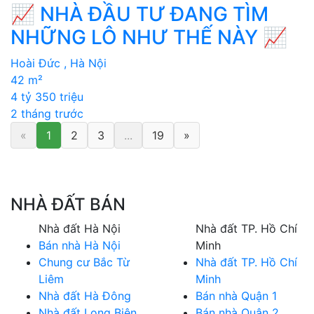
📈 NHÀ ĐẦU TƯ ĐANG TÌM
NHỮNG LÔ NHƯ THẾ NÀY 📈
Hoài Đức , Hà Nội
42 m²
4 tỷ 350 triệu
2 tháng trước
«
1
2
3
...
19
»
NHÀ ĐẤT BÁN
Nhà đất Hà Nội
Nhà đất TP. Hồ Chí
Bán nhà Hà Nội
Minh
Chung cư Bắc Từ
Nhà đất TP. Hồ Chí
Liêm
Minh
Nhà đất Hà Đông
Bán nhà Quận 1
Nhà đất Long Biên
Bán nhà Quận 2