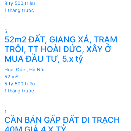
8 tỷ 500 triệu
1 tháng trước
5
52m2 ĐẤT, GIANG XÁ, TRẠM
TRÔI, TT HOÀI ĐỨC, XÂY Ở
MUA ĐẦU TƯ, 5.x tỷ
Hoài Đức , Hà Nội
52 m²
5 tỷ 500 triệu
1 tháng trước
1
CẦN BÁN GẤP ĐẤT DI TRẠCH
40M GIÁ 4.X TỶ