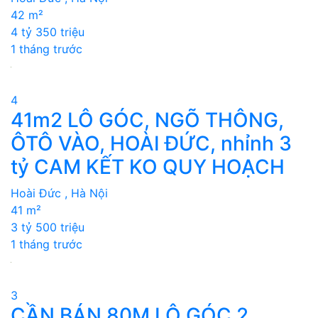
42 m²
4 tỷ 350 triệu
1 tháng trước
4
41m2 LÔ GÓC, NGÕ THÔNG,
ÔTÔ VÀO, HOÀI ĐỨC, nhỉnh 3
tỷ CAM KẾT KO QUY HOẠCH
Hoài Đức , Hà Nội
41 m²
3 tỷ 500 triệu
1 tháng trước
3
CẦN BÁN 80M LÔ GÓC 2