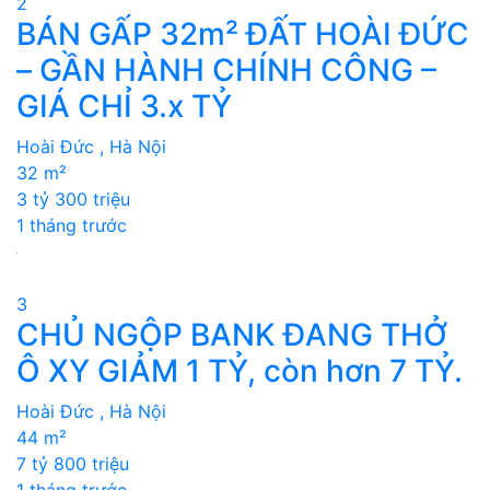
2
BÁN GẤP 32m² ĐẤT HOÀI ĐỨC
– GẦN HÀNH CHÍNH CÔNG –
GIÁ CHỈ 3.x TỶ
Hoài Đức , Hà Nội
32 m²
3 tỷ 300 triệu
1 tháng trước
3
CHỦ NGỘP BANK ĐANG THỞ
Ô XY GIẢM 1 TỶ, còn hơn 7 TỶ.
Hoài Đức , Hà Nội
44 m²
7 tỷ 800 triệu
1 tháng trước