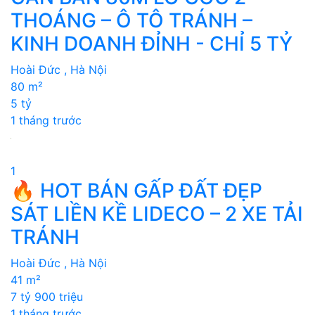
THOÁNG – Ô TÔ TRÁNH –
KINH DOANH ĐỈNH - CHỈ 5 TỶ
Hoài Đức , Hà Nội
80 m²
5 tỷ
1 tháng trước
1
🔥 HOT BÁN GẤP ĐẤT ĐẸP
SÁT LIỀN KỀ LIDECO – 2 XE TẢI
TRÁNH
Hoài Đức , Hà Nội
41 m²
7 tỷ 900 triệu
1 tháng trước