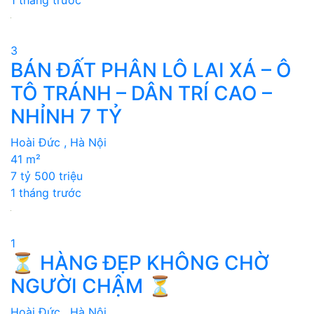
3
BÁN ĐẤT PHÂN LÔ LAI XÁ – Ô
TÔ TRÁNH – DÂN TRÍ CAO –
NHỈNH 7 TỶ
Hoài Đức , Hà Nội
41 m²
7 tỷ 500 triệu
1 tháng trước
1
⏳ HÀNG ĐẸP KHÔNG CHỜ
NGƯỜI CHẬM ⏳
Hoài Đức , Hà Nội