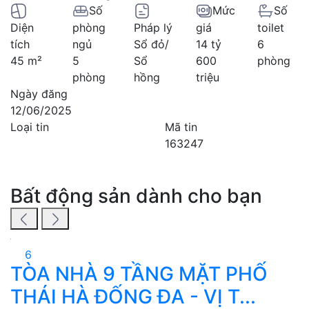
Số
Mức
Số
Diện
phòng
Pháp lý
giá
toilet
tích
ngủ
Sổ đỏ/
14 tỷ
6
45 m²
5
Sổ
600
phòng
phòng
hồng
triệu
Ngày đăng
12/06/2025
Loại tin
Mã tin
163247
Bất động sản dành cho bạn
6
TÒA NHÀ 9 TẦNG MẶT PHỐ
THÁI HÀ ĐỐNG ĐA - VỊ T...