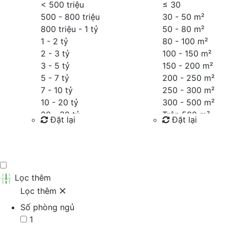
< 500 triệu
≤
30
500 - 800 triệu
30 - 50 m²
800 triệu - 1 tỷ
50 - 80 m²
1 - 2 tỷ
80 - 100 m²
2 - 3 tỷ
100 - 150 m²
3 - 5 tỷ
150 - 200 m²
5 - 7 tỷ
200 - 250 m²
7 - 10 tỷ
250 - 300 m²
10 - 20 tỷ
300 - 500 m²
20 - 30 tỷ
Trên 500 m²
Đặt lại
Đặt lại
30 - 40 tỷ
40 - 60 tỷ
Tìm kiếm
Tìm kiếm
Trên 60 tỷ
Thỏa thuận
Lọc thêm
Lọc thêm
Số phòng ngủ
1