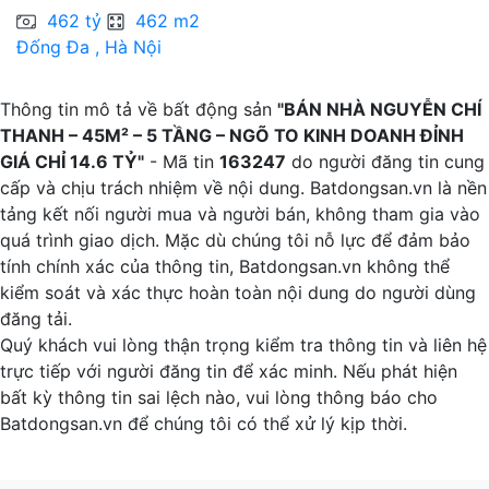
C
462 tỷ
462 m2
Đống Đa , Hà Nội
H
Thông tin mô tả về bất động sản
"BÁN NHÀ NGUYỄN CHÍ
THANH – 45M² – 5 TẦNG – NGÕ TO KINH DOANH ĐỈNH
GIÁ CHỈ 14.6 TỶ"
- Mã tin
163247
do người đăng tin cung
cấp và chịu trách nhiệm về nội dung. Batdongsan.vn là nền
tảng kết nối người mua và người bán, không tham gia vào
quá trình giao dịch. Mặc dù chúng tôi nỗ lực để đảm bảo
tính chính xác của thông tin, Batdongsan.vn không thể
kiểm soát và xác thực hoàn toàn nội dung do người dùng
đăng tải.
Quý khách vui lòng thận trọng kiểm tra thông tin và liên hệ
trực tiếp với người đăng tin để xác minh. Nếu phát hiện
bất kỳ thông tin sai lệch nào, vui lòng thông báo cho
Batdongsan.vn để chúng tôi có thể xử lý kịp thời.