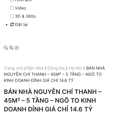
Video
3D & 360o
Đặt lại
Tìm kiếm
Trang chủ
/
Bán Nhà
/
Đống Đa
/
Hà Nội
/ BÁN NHÀ
NGUYỄN CHÍ THANH – 45M² – 5 TẦNG – NGÕ TO
KINH DOANH ĐỈNH GIÁ CHỈ 14.6 TỶ
BÁN NHÀ NGUYỄN CHÍ THANH –
45M² – 5 TẦNG – NGÕ TO KINH
DOANH ĐỈNH GIÁ CHỈ 14.6 TỶ