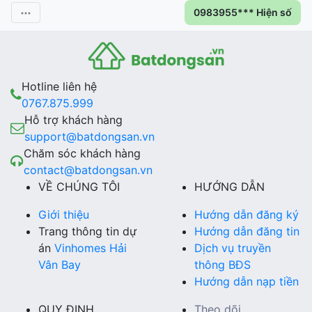
0983955*** Hiện số
Hotline liên hệ
0767.875.999
Hỗ trợ khách hàng
support@batdongsan.vn
Chăm sóc khách hàng
contact@batdongsan.vn
VỀ CHÚNG TÔI
HƯỚNG DẪN
Giới thiệu
Hướng dẫn đăng ký
Trang thông tin dự
Hướng dẫn đăng tin
án
Vinhomes Hải
Dịch vụ truyền
Vân Bay
thông BĐS
Hướng dẫn nạp tiền
QUY ĐỊNH
Theo dõi