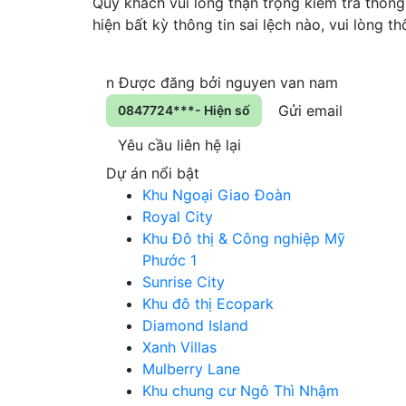
Quý khách vui lòng thận trọng kiểm tra thông 
hiện bất kỳ thông tin sai lệch nào, vui lòng 
n
Được đăng bởi
nguyen van nam
Gửi email
0847724***- Hiện số
Yêu cầu liên hệ lại
Dự án nổi bật
Khu Ngoại Giao Đoàn
Royal City
Khu Đô thị & Công nghiệp Mỹ
Phước 1
Sunrise City
Khu đô thị Ecopark
Diamond Island
Xanh Villas
Mulberry Lane
Khu chung cư Ngô Thì Nhậm