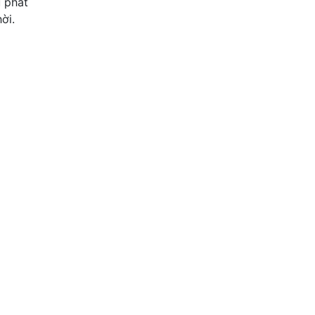
u phát
ời.