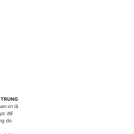
5
HOT! HOT ! HOT ! BÁN SIÊU 
2 tỷ
117 m2
Tây Ninh , Tây Ninh
G TRUNG
an.vn là
lực để
ung do