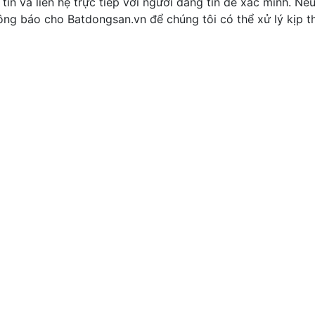
tin và liên hệ trực tiếp với người đăng tin để xác minh. Nế
thông báo cho Batdongsan.vn để chúng tôi có thể xử lý kịp th