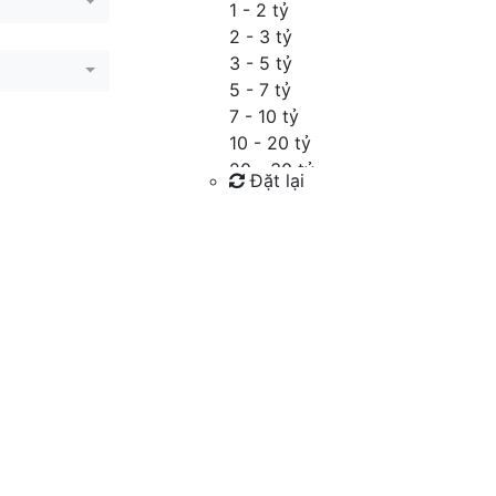
1 - 2 tỷ
2 - 3 tỷ
3 - 5 tỷ
5 - 7 tỷ
7 - 10 tỷ
10 - 20 tỷ
20 - 30 tỷ
Đặt lại
30 - 40 tỷ
40 - 60 tỷ
Tìm kiếm
Trên 60 tỷ
Thỏa thuận