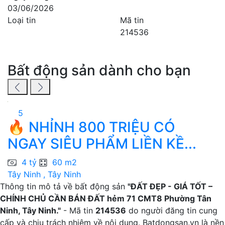
03/06/2026
Loại tin
Mã tin
214536
Bất động sản dành cho bạn
5
🔥 NHỈNH 800 TRIỆU CÓ
H
NGAY SIÊU PHẨM LIỀN KỀ...
4 tỷ
60 m2
Tây Ninh , Tây Ninh
T
Thông tin mô tả về bất động sản
"ĐẤT ĐẸP - GIÁ TỐT –
CHÍNH CHỦ CẦN BÁN ĐẤT hẻm 71 CMT8 Phường Tân
Ninh, Tây Ninh."
- Mã tin
214536
do người đăng tin cung
cấp và chịu trách nhiệm về nội dung. Batdongsan.vn là nền