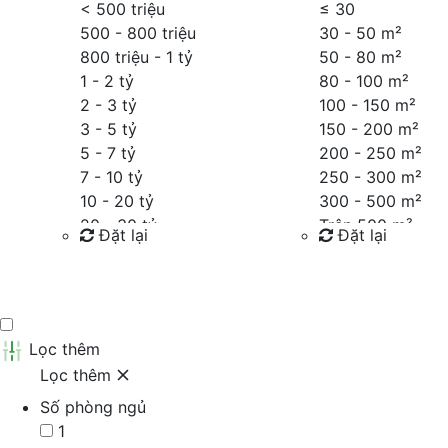
< 500 triệu
≤
30
500 - 800 triệu
30 - 50 m²
800 triệu - 1 tỷ
50 - 80 m²
1 - 2 tỷ
80 - 100 m²
2 - 3 tỷ
100 - 150 m²
3 - 5 tỷ
150 - 200 m²
5 - 7 tỷ
200 - 250 m²
7 - 10 tỷ
250 - 300 m²
10 - 20 tỷ
300 - 500 m²
20 - 30 tỷ
Trên 500 m²
Đặt lại
Đặt lại
30 - 40 tỷ
40 - 60 tỷ
Tìm kiếm
Tìm kiếm
Trên 60 tỷ
Thỏa thuận
Lọc thêm
Lọc thêm
Số phòng ngủ
1