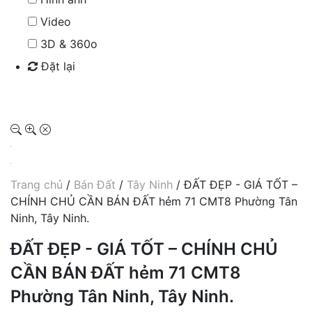
Video
3D & 360o
Đặt lại
Tìm kiếm
Trang chủ
/
Bán Đất
/
Tây Ninh
/ ĐẤT ĐẸP - GIÁ TỐT –
CHÍNH CHỦ CẦN BÁN ĐẤT hẻm 71 CMT8 Phường Tân
Ninh, Tây Ninh.
ĐẤT ĐẸP - GIÁ TỐT – CHÍNH CHỦ
CẦN BÁN ĐẤT hẻm 71 CMT8
Phường Tân Ninh, Tây Ninh.