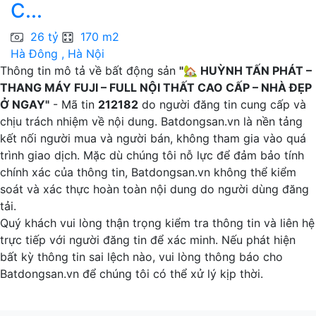
C...
H
26 tỷ
170 m2
Hà Đông , Hà Nội
Thông tin mô tả về bất động sản
"🏡 HUỲNH TẤN PHÁT –
THANG MÁY FUJI – FULL NỘI THẤT CAO CẤP – NHÀ ĐẸP
Ở NGAY"
- Mã tin
212182
do người đăng tin cung cấp và
chịu trách nhiệm về nội dung. Batdongsan.vn là nền tảng
kết nối người mua và người bán, không tham gia vào quá
trình giao dịch. Mặc dù chúng tôi nỗ lực để đảm bảo tính
chính xác của thông tin, Batdongsan.vn không thể kiểm
soát và xác thực hoàn toàn nội dung do người dùng đăng
tải.
Quý khách vui lòng thận trọng kiểm tra thông tin và liên hệ
trực tiếp với người đăng tin để xác minh. Nếu phát hiện
bất kỳ thông tin sai lệch nào, vui lòng thông báo cho
Batdongsan.vn để chúng tôi có thể xử lý kịp thời.