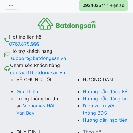
0934035*** Hiện số
Hotline liên hệ
0767.875.999
Hỗ trợ khách hàng
support@batdongsan.vn
Chăm sóc khách hàng
contact@batdongsan.vn
VỀ CHÚNG TÔI
HƯỚNG DẪN
Giới thiệu
Hướng dẫn đăng ký
Trang thông tin dự
Hướng dẫn đăng tin
án
Vinhomes Hải
Dịch vụ truyền
Vân Bay
thông BĐS
Hướng dẫn nạp tiền
QUY ĐỊNH
Theo dõi