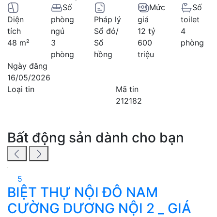
Số
Mức
Số
Diện
phòng
Pháp lý
giá
toilet
tích
ngủ
Sổ đỏ/
12 tỷ
4
48 m²
3
Sổ
600
phòng
phòng
hồng
triệu
Ngày đăng
16/05/2026
Loại tin
Mã tin
212182
Bất động sản dành cho bạn
5
BIỆT THỰ NỘI ĐÔ NAM
B
CƯỜNG DƯƠNG NỘI 2 _ GIÁ
g