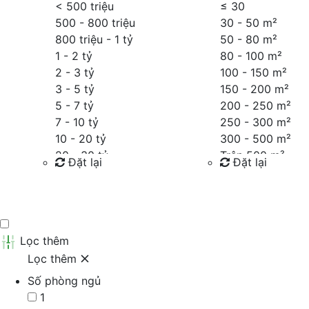
< 500 triệu
≤
30
500 - 800 triệu
30 - 50 m²
800 triệu - 1 tỷ
50 - 80 m²
1 - 2 tỷ
80 - 100 m²
2 - 3 tỷ
100 - 150 m²
3 - 5 tỷ
150 - 200 m²
5 - 7 tỷ
200 - 250 m²
7 - 10 tỷ
250 - 300 m²
10 - 20 tỷ
300 - 500 m²
20 - 30 tỷ
Trên 500 m²
Đặt lại
Đặt lại
30 - 40 tỷ
40 - 60 tỷ
Tìm kiếm
Tìm kiếm
Trên 60 tỷ
Thỏa thuận
Lọc thêm
Lọc thêm
Số phòng ngủ
1