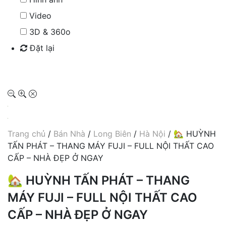
Video
3D & 360o
Đặt lại
Tìm kiếm
Trang chủ
/
Bán Nhà
/
Long Biên
/
Hà Nội
/ 🏡 HUỲNH
TẤN PHÁT – THANG MÁY FUJI – FULL NỘI THẤT CAO
CẤP – NHÀ ĐẸP Ở NGAY
🏡 HUỲNH TẤN PHÁT – THANG
MÁY FUJI – FULL NỘI THẤT CAO
CẤP – NHÀ ĐẸP Ở NGAY