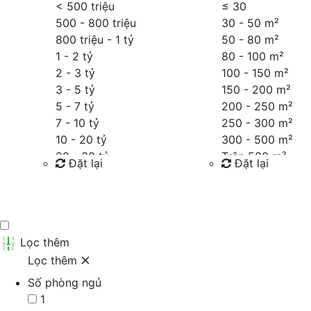
< 500 triệu
≤
30
500 - 800 triệu
30 - 50 m²
800 triệu - 1 tỷ
50 - 80 m²
1 - 2 tỷ
80 - 100 m²
2 - 3 tỷ
100 - 150 m²
3 - 5 tỷ
150 - 200 m²
5 - 7 tỷ
200 - 250 m²
7 - 10 tỷ
250 - 300 m²
10 - 20 tỷ
300 - 500 m²
20 - 30 tỷ
Trên 500 m²
Đặt lại
Đặt lại
30 - 40 tỷ
40 - 60 tỷ
Tìm kiếm
Tìm kiếm
Trên 60 tỷ
Thỏa thuận
Lọc thêm
Lọc thêm
Số phòng ngủ
1