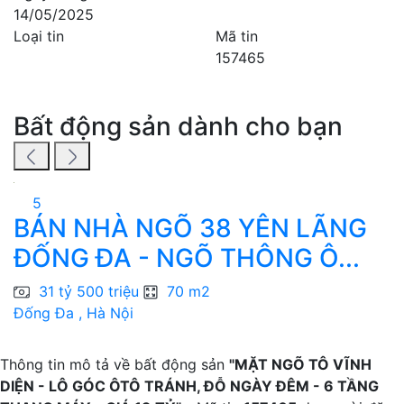
14/05/2025
Loại tin
Mã tin
157465
Bất động sản dành cho bạn
5
BÁN NHÀ NGÕ 38 YÊN LÃNG
ĐỐNG ĐA - NGÕ THÔNG Ô...
31 tỷ 500 triệu
70 m2
Đống Đa , Hà Nội
G
Thông tin mô tả về bất động sản
"MẶT NGÕ TÔ VĨNH
DIỆN - LÔ GÓC ÔTÔ TRÁNH, ĐỖ NGÀY ĐÊM - 6 TẦNG