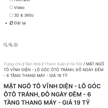
Video
3D & 360o
Đặt lại
Tìm kiếm
Trang chủ
/
Bán Nhà
/
Thanh Xuân
/
Hà Nội
/ MẶT NGÕ
TÔ VĨNH DIỆN - LÔ GÓC ÔTÔ TRÁNH, ĐỖ NGÀY ĐÊM
- 6 TẦNG THANG MÁY - GIÁ 19 TỶ
MẶT NGÕ TÔ VĨNH DIỆN - LÔ GÓC
ÔTÔ TRÁNH, ĐỖ NGÀY ĐÊM - 6
TẦNG THANG MÁY - GIÁ 19 TỶ