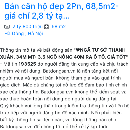
Bán căn hộ đẹp 2Pn, 68,5m2-
giá chỉ 2,8 tỷ tạ...
2 tỷ 800 triệu
68 m2
Hà Đông , Hà Nội
H
Thông tin mô tả về bất động sản
"❤️NGÃ TƯ SỞ_THANH
XUÂN. 34M MT: 3.5 NGÕ NÔNG 40M RA Ô TÔ. GIÁ TỐT"
- Mã tin
193525
do người đăng tin cung cấp và chịu trách
nhiệm về nội dung. Batdongsan.vn là nền tảng kết nối
người mua và người bán, không tham gia vào quá trình
giao dịch. Mặc dù chúng tôi nỗ lực để đảm bảo tính chính
xác của thông tin, Batdongsan.vn không thể kiểm soát và
xác thực hoàn toàn nội dung do người dùng đăng tải.
Quý khách vui lòng thận trọng kiểm tra thông tin và liên hệ
trực tiếp với người đăng tin để xác minh. Nếu phát hiện
bất kỳ thông tin sai lệch nào, vui lòng thông báo cho
Batdongsan.vn để chúng tôi có thể xử lý kịp thời.