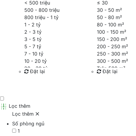
< 500 triệu
≤
30
500 - 800 triệu
30 - 50 m²
800 triệu - 1 tỷ
50 - 80 m²
1 - 2 tỷ
80 - 100 m²
2 - 3 tỷ
100 - 150 m²
3 - 5 tỷ
150 - 200 m²
5 - 7 tỷ
200 - 250 m²
7 - 10 tỷ
250 - 300 m²
10 - 20 tỷ
300 - 500 m²
20 - 30 tỷ
Trên 500 m²
Đặt lại
Đặt lại
30 - 40 tỷ
40 - 60 tỷ
Tìm kiếm
Tìm kiếm
Trên 60 tỷ
Thỏa thuận
Lọc thêm
Lọc thêm
Số phòng ngủ
1