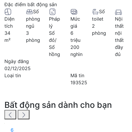
Đặc điểm bất động sản
Số
Số
Diện
phòng
Pháp
Mức
toilet
Nội
tích
ngủ
lý
giá
2
thất
34
3
Sổ
6
phòng
nội
m²
phòng
đỏ/
triệu
thất
Sổ
200
đầy
hồng
nghìn
đủ
Ngày đăng
02/12/2025
Loại tin
Mã tin
193525
Bất động sản dành cho bạn
6