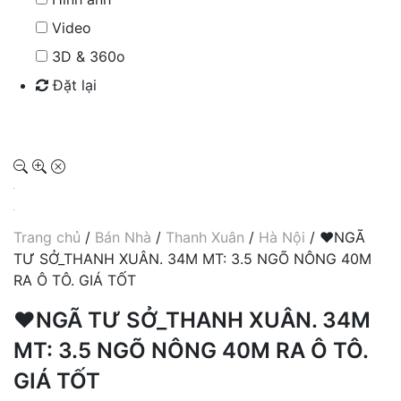
Video
3D & 360o
Đặt lại
Tìm kiếm
Trang chủ
/
Bán Nhà
/
Thanh Xuân
/
Hà Nội
/ ❤️NGÃ
TƯ SỞ_THANH XUÂN. 34M MT: 3.5 NGÕ NÔNG 40M
RA Ô TÔ. GIÁ TỐT
❤️NGÃ TƯ SỞ_THANH XUÂN. 34M
MT: 3.5 NGÕ NÔNG 40M RA Ô TÔ.
GIÁ TỐT