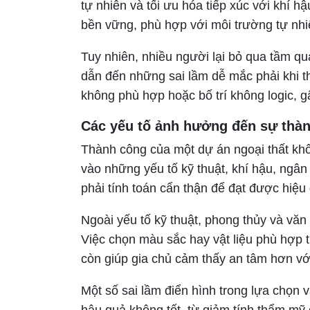
tự nhiên và tối ưu hóa tiếp xúc với khí h
bền vững, phù hợp với môi trường tự nh
Tuy nhiên, nhiều người lại bỏ qua tầm qu
dẫn đến những sai lầm dễ mắc phải khi t
không phù hợp hoặc bố trí không logic, g
Các yếu tố ảnh hưởng đến sự thành
Thành công của một dự án ngoại thất kh
vào những yếu tố kỹ thuật, khí hậu, ngân
phải tính toán cẩn thận để đạt được hiệu 
Ngoài yếu tố kỹ thuật, phong thủy và văn
Việc chọn màu sắc hay vật liệu phù hợp
còn giúp gia chủ cảm thấy an tâm hơn vớ
Một số sai lầm điển hình trong lựa chọn
hậu quả không tốt, từ giảm tính thẩm mỹ 