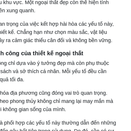
ậu khu vực. Một ngoại thất đẹp còn thể hiện tính
iên xung quanh.
an trọng của việc kết hợp hài hòa các yếu tố này,
hiết kế. Chẳng hạn như chọn màu sắc, vật liệu
ây ra cảm giác thiếu cân đối và không bền vững.
 công của thiết kế ngoại thất
ông chỉ dựa vào ý tưởng đẹp mà còn phụ thuộc
 sách và sở thích cá nhân. Mỗi yếu tố đều cần
quả tối đa.
 hóa địa phương cũng đóng vai trò quan trọng.
 theo phong thủy không chỉ mang lại may mắn mà
i không gian sống của mình.
 và phối hợp các yếu tố này thường dẫn đến những
đến gây bất tiện trong sử dụng. Do đó, cần có sự