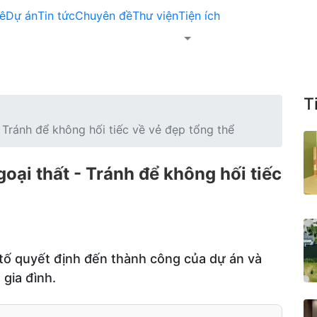
ê
Dự án
Tin tức
Chuyên đề
Thư viện
Tiện ích
T
- Tránh để không hối tiếc về vẻ đẹp tổng thể
goại thất - Tránh để không hối tiếc
u tố quyết định đến thành công của dự án và
 gia đình.