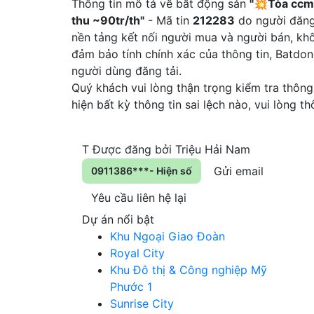
Thông tin mô tả về bất động sản
"💥Tòa ccmn
thu ~90tr/th"
- Mã tin
212283
do người đăng 
nền tảng kết nối người mua và người bán, khô
đảm bảo tính chính xác của thông tin, Batdo
người dùng đăng tải.
Quý khách vui lòng thận trọng kiểm tra thông 
hiện bất kỳ thông tin sai lệch nào, vui lòng 
T
Được đăng bởi
Triệu Hải Nam
Gửi email
0911386***- Hiện số
Yêu cầu liên hệ lại
Dự án nổi bật
Khu Ngoại Giao Đoàn
Royal City
Khu Đô thị & Công nghiệp Mỹ
Phước 1
Sunrise City