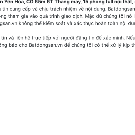
 Yên Hòa, CG 65m 6T Thang máy, 15 phòng full nội thất,
tin cung cấp và chịu trách nhiệm về nội dung. Batdongsan
ng tham gia vào quá trình giao dịch. Mặc dù chúng tôi nỗ 
ngsan.vn không thể kiểm soát và xác thực hoàn toàn nội d
tin và liên hệ trực tiếp với người đăng tin để xác minh. Nế
thông báo cho Batdongsan.vn để chúng tôi có thể xử lý kịp th