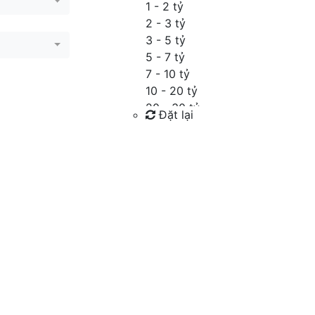
1 - 2 tỷ
2 - 3 tỷ
3 - 5 tỷ
5 - 7 tỷ
7 - 10 tỷ
10 - 20 tỷ
20 - 30 tỷ
Đặt lại
30 - 40 tỷ
40 - 60 tỷ
Tìm kiếm
Trên 60 tỷ
Thỏa thuận