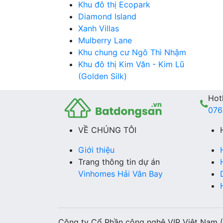
Khu đô thị Ecopark
Diamond Island
Xanh Villas
Mulberry Lane
Khu chung cư Ngô Thì Nhậm
Khu đô thị Kim Văn - Kim Lũ
(Golden Silk)
Hotl
076
VỀ CHÚNG TÔI
Giới thiệu
Trang thông tin dự án
Vinhomes Hải Vân Bay
Công ty Cổ Phần công nghệ VIP Việt Nam 