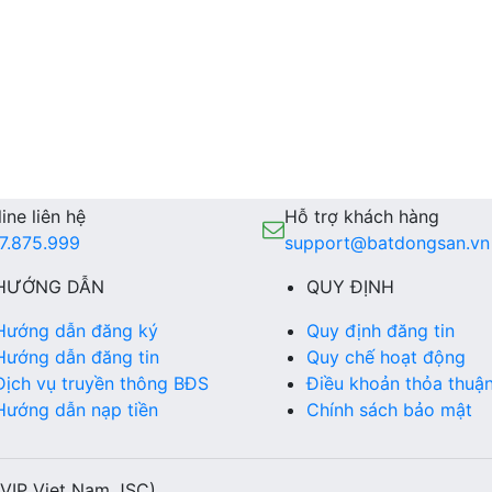
ine liên hệ
Hỗ trợ khách hàng
7.875.999
support@batdongsan.vn
HƯỚNG DẪN
QUY ĐỊNH
Hướng dẫn đăng ký
Quy định đăng tin
Hướng dẫn đăng tin
Quy chế hoạt động
Dịch vụ truyền thông BĐS
Điều khoản thỏa thuậ
Hướng dẫn nạp tiền
Chính sách bảo mật
(VIP Viet Nam JSC)