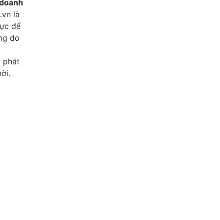
 doanh
.vn là
lực để
ung do
u phát
ời.