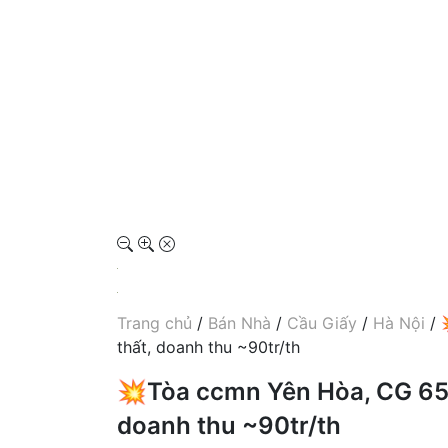
Trang chủ
/
Bán Nhà
/
Cầu Giấy
/
Hà Nội
/ 
thất, doanh thu ~90tr/th
💥Tòa ccmn Yên Hòa, CG 65m
doanh thu ~90tr/th