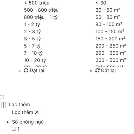
< 500 triệu
≤
30
500 - 800 triệu
30 - 50 m²
800 triệu - 1 tỷ
50 - 80 m²
1 - 2 tỷ
80 - 100 m²
2 - 3 tỷ
100 - 150 m²
3 - 5 tỷ
150 - 200 m²
5 - 7 tỷ
200 - 250 m²
7 - 10 tỷ
250 - 300 m²
10 - 20 tỷ
300 - 500 m²
20 - 30 tỷ
Trên 500 m²
Đặt lại
Đặt lại
30 - 40 tỷ
40 - 60 tỷ
Tìm kiếm
Tìm kiếm
Trên 60 tỷ
Thỏa thuận
Lọc thêm
Lọc thêm
Số phòng ngủ
1