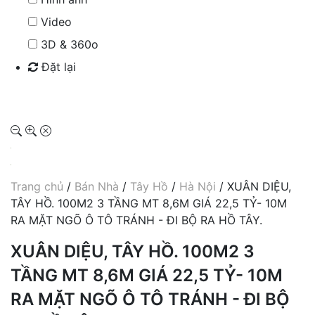
Video
3D & 360o
Đặt lại
Tìm kiếm
Trang chủ
/
Bán Nhà
/
Tây Hồ
/
Hà Nội
/ XUÂN DIỆU,
TÂY HỒ. 100M2 3 TẦNG MT 8,6M GIÁ 22,5 TỶ- 10M
RA MẶT NGÕ Ô TÔ TRÁNH - ĐI BỘ RA HỒ TÂY.
XUÂN DIỆU, TÂY HỒ. 100M2 3
TẦNG MT 8,6M GIÁ 22,5 TỶ- 10M
RA MẶT NGÕ Ô TÔ TRÁNH - ĐI BỘ