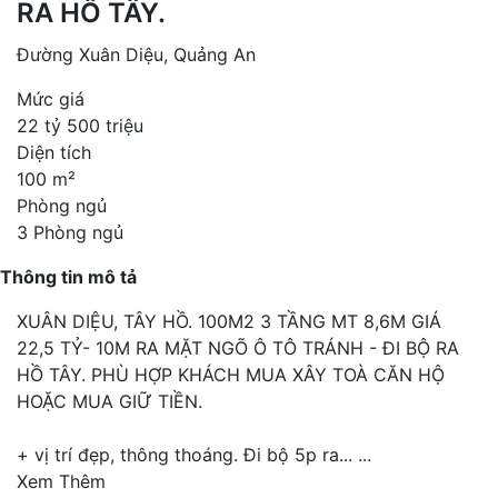
RA HỒ TÂY.
Đường Xuân Diệu, Quảng An
Mức giá
22 tỷ 500 triệu
Diện tích
100 m²
Phòng ngủ
3 Phòng ngủ
Thông tin mô tả
XUÂN DIỆU, TÂY HỒ. 100M2 3 TẦNG MT 8,6M GIÁ
22,5 TỶ- 10M RA MẶT NGÕ Ô TÔ TRÁNH - ĐI BỘ RA
HỒ TÂY. PHÙ HỢP KHÁCH MUA XÂY TOÀ CĂN HỘ
HOẶC MUA GIỮ TIỀN.
+ vị trí đẹp, thông thoáng. Đi bộ 5p ra...
...
Xem Thêm