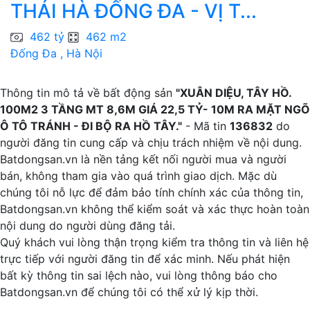
THÁI HÀ ĐỐNG ĐA - VỊ T...
C
462 tỷ
462 m2
Đống Đa , Hà Nội
H
Thông tin mô tả về bất động sản
"XUÂN DIỆU, TÂY HỒ.
100M2 3 TẦNG MT 8,6M GIÁ 22,5 TỶ- 10M RA MẶT NGÕ
Ô TÔ TRÁNH - ĐI BỘ RA HỒ TÂY."
- Mã tin
136832
do
người đăng tin cung cấp và chịu trách nhiệm về nội dung.
Batdongsan.vn là nền tảng kết nối người mua và người
bán, không tham gia vào quá trình giao dịch. Mặc dù
chúng tôi nỗ lực để đảm bảo tính chính xác của thông tin,
Batdongsan.vn không thể kiểm soát và xác thực hoàn toàn
nội dung do người dùng đăng tải.
Quý khách vui lòng thận trọng kiểm tra thông tin và liên hệ
trực tiếp với người đăng tin để xác minh. Nếu phát hiện
bất kỳ thông tin sai lệch nào, vui lòng thông báo cho
Batdongsan.vn để chúng tôi có thể xử lý kịp thời.