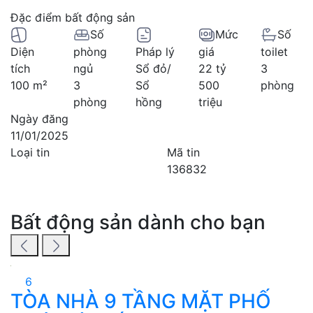
Đặc điểm bất động sản
Số
Mức
Số
Diện
phòng
Pháp lý
giá
toilet
tích
ngủ
Sổ đỏ/
22 tỷ
3
100 m²
3
Sổ
500
phòng
phòng
hồng
triệu
Ngày đăng
11/01/2025
Loại tin
Mã tin
136832
Bất động sản dành cho bạn
6
TÒA NHÀ 9 TẦNG MẶT PHỐ