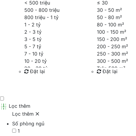
< 500 triệu
≤
30
500 - 800 triệu
30 - 50 m²
800 triệu - 1 tỷ
50 - 80 m²
1 - 2 tỷ
80 - 100 m²
2 - 3 tỷ
100 - 150 m²
3 - 5 tỷ
150 - 200 m²
5 - 7 tỷ
200 - 250 m²
7 - 10 tỷ
250 - 300 m²
10 - 20 tỷ
300 - 500 m²
20 - 30 tỷ
Trên 500 m²
Đặt lại
Đặt lại
30 - 40 tỷ
40 - 60 tỷ
Tìm kiếm
Tìm kiếm
Trên 60 tỷ
Thỏa thuận
Lọc thêm
Lọc thêm
Số phòng ngủ
1