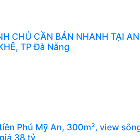
ÍNH CHỦ CẦN BÁN NHANH TẠI AN
KHÊ, TP Đà Nẵng
 tiền Phú Mỹ An, 300m², view sôn
iá 38 tỷ