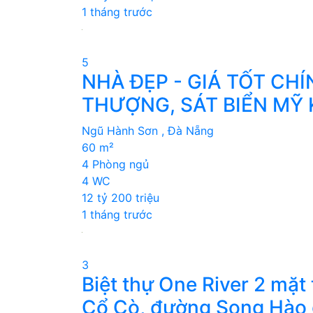
1 tháng trước
5
NHÀ ĐẸP - GIÁ TỐT CH
THƯỢNG, SÁT BIỂN MỸ 
Ngũ Hành Sơn , Đà Nẵng
60 m²
4 Phòng ngủ
4 WC
12 tỷ 200 triệu
1 tháng trước
3
Biệt thự One River 2 mặt
Cổ Cò, đường Song Hào g