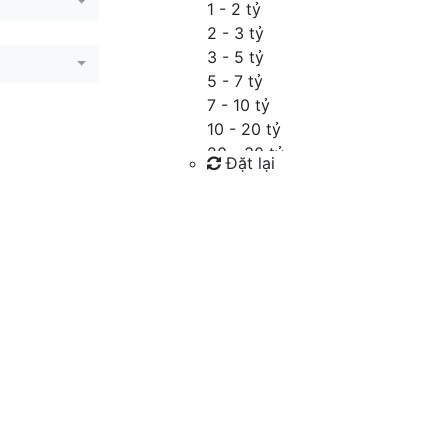
1 - 2 tỷ
2 - 3 tỷ
3 - 5 tỷ
5 - 7 tỷ
7 - 10 tỷ
10 - 20 tỷ
20 - 30 tỷ
Đặt lại
30 - 40 tỷ
40 - 60 tỷ
Tìm kiếm
Trên 60 tỷ
Thỏa thuận