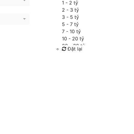
1 - 2 tỷ
2 - 3 tỷ
3 - 5 tỷ
5 - 7 tỷ
7 - 10 tỷ
10 - 20 tỷ
20 - 30 tỷ
Đặt lại
30 - 40 tỷ
40 - 60 tỷ
Tìm kiếm
Trên 60 tỷ
Thỏa thuận