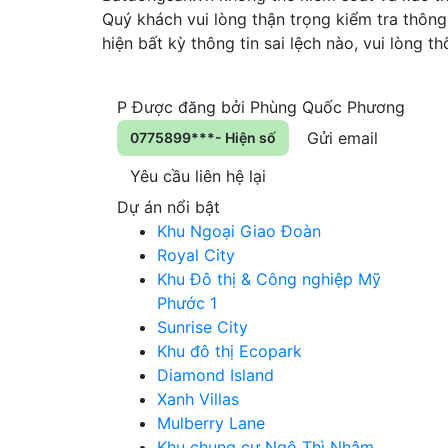
Quý khách vui lòng thận trọng kiểm tra thông 
hiện bất kỳ thông tin sai lệch nào, vui lòng 
P
Được đăng bởi
Phùng Quốc Phương
Gửi email
0775899***- Hiện số
Yêu cầu liên hệ lại
Dự án nổi bật
Khu Ngoại Giao Đoàn
Royal City
Khu Đô thị & Công nghiệp Mỹ
Phước 1
Sunrise City
Khu đô thị Ecopark
Diamond Island
Xanh Villas
Mulberry Lane
Khu chung cư Ngô Thì Nhậm