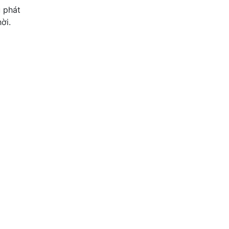
u phát
ời.