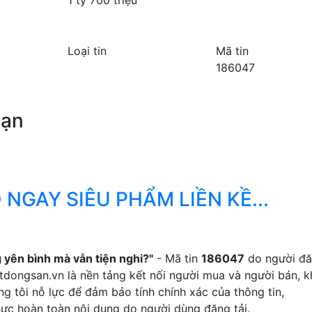
Loại tin
Mã tin
186047
bạn
 NGAY SIÊU PHẨM LIỀN KỀ...
yên bình mà vẫn tiện nghi?"
- Mã tin
186047
do người đă
atdongsan.vn là nền tảng kết nối người mua và người bán, 
ng tôi nỗ lực để đảm bảo tính chính xác của thông tin,
ực hoàn toàn nội dung do người dùng đăng tải.