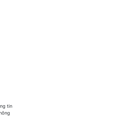
5
HOT! HOT ! HOT ! BÁN SIÊU 
2 tỷ
117 m2
Tây Ninh , Tây Ninh
ng tin
không