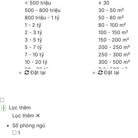
< 500 triệu
≤
30
500 - 800 triệu
30 - 50 m²
800 triệu - 1 tỷ
50 - 80 m²
1 - 2 tỷ
80 - 100 m²
2 - 3 tỷ
100 - 150 m²
3 - 5 tỷ
150 - 200 m²
5 - 7 tỷ
200 - 250 m²
7 - 10 tỷ
250 - 300 m²
10 - 20 tỷ
300 - 500 m²
20 - 30 tỷ
Trên 500 m²
Đặt lại
Đặt lại
30 - 40 tỷ
40 - 60 tỷ
Tìm kiếm
Tìm kiếm
Trên 60 tỷ
Thỏa thuận
Lọc thêm
Lọc thêm
Số phòng ngủ
1