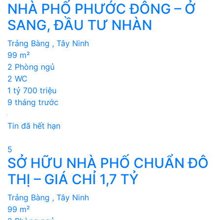
NHÀ PHỐ PHƯỚC ĐÔNG – Ở
SANG, ĐẦU TƯ NHÀN
Trảng Bàng , Tây Ninh
99 m²
2 Phòng ngủ
2 WC
1 tỷ 700 triệu
9 tháng trước
Tin đã hết hạn
5
SỞ HỮU NHÀ PHỐ CHUẨN ĐÔ
THỊ – GIÁ CHỈ 1,7 TỶ
Trảng Bàng , Tây Ninh
99 m²