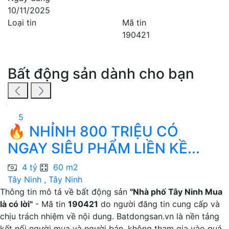
10/11/2025
Loại tin
Mã tin
190421
Bất động sản dành cho bạn
5
🔥 NHỈNH 800 TRIỆU CÓ
H
NGAY SIÊU PHẨM LIỀN KỀ...
4 tỷ
60 m2
Tây Ninh , Tây Ninh
T
Thông tin mô tả về bất động sản
"Nhà phố Tây Ninh Mua
là có lời"
- Mã tin
190421
do người đăng tin cung cấp và
chịu trách nhiệm về nội dung. Batdongsan.vn là nền tảng
kết nối người mua và người bán, không tham gia vào quá