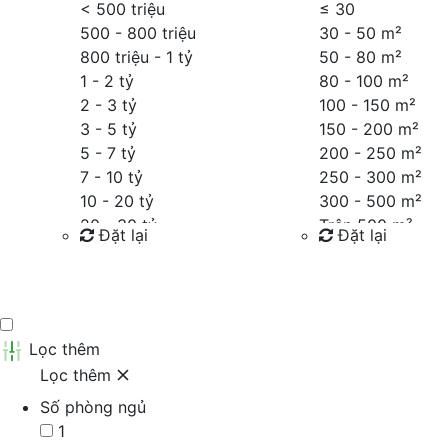
< 500 triệu
≤
30
500 - 800 triệu
30 - 50 m²
800 triệu - 1 tỷ
50 - 80 m²
1 - 2 tỷ
80 - 100 m²
2 - 3 tỷ
100 - 150 m²
3 - 5 tỷ
150 - 200 m²
5 - 7 tỷ
200 - 250 m²
7 - 10 tỷ
250 - 300 m²
10 - 20 tỷ
300 - 500 m²
20 - 30 tỷ
Trên 500 m²
Đặt lại
Đặt lại
30 - 40 tỷ
40 - 60 tỷ
Tìm kiếm
Tìm kiếm
Trên 60 tỷ
Thỏa thuận
Lọc thêm
Lọc thêm
Số phòng ngủ
1