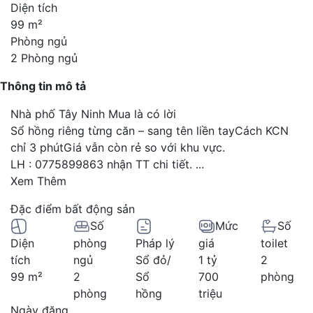
Diện tích
99 m²
Phòng ngủ
2 Phòng ngủ
Thông tin mô tả
Nhà phố Tây Ninh Mua là có lời
Sổ hồng riêng từng căn – sang tên liền tayCách KCN
chỉ 3 phútGiá vẫn còn rẻ so với khu vực.
LH : 0775899863 nhận TT chi tiết.
...
Xem Thêm
Đặc điểm bất động sản
Số
Mức
Số
Diện
phòng
Pháp lý
giá
toilet
tích
ngủ
Sổ đỏ/
1 tỷ
2
99 m²
2
Sổ
700
phòng
phòng
hồng
triệu
Ngày đăng