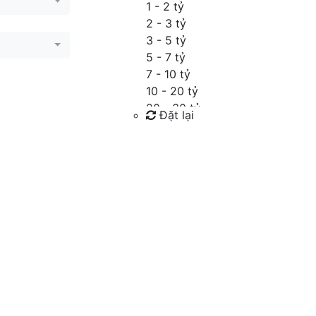
1 - 2 tỷ
2 - 3 tỷ
3 - 5 tỷ
5 - 7 tỷ
7 - 10 tỷ
10 - 20 tỷ
20 - 30 tỷ
Đặt lại
30 - 40 tỷ
40 - 60 tỷ
Tìm kiếm
Trên 60 tỷ
Thỏa thuận