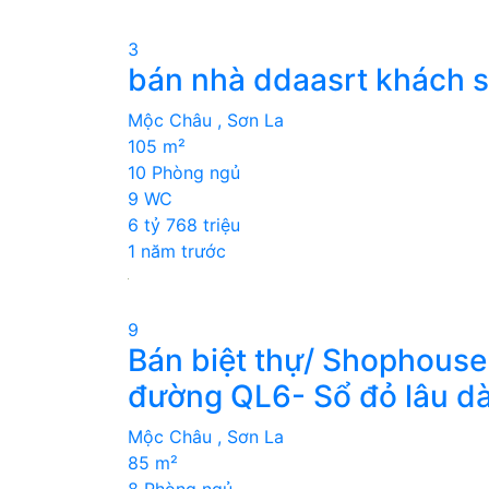
3
bán nhà ddaasrt khách s
Mộc Châu , Sơn La
105 m²
10 Phòng ngủ
9 WC
6 tỷ 768 triệu
1 năm trước
9
Bán biệt thự/ Shophous
đường QL6- Sổ đỏ lâu dà
Mộc Châu , Sơn La
85 m²
8 Phòng ngủ