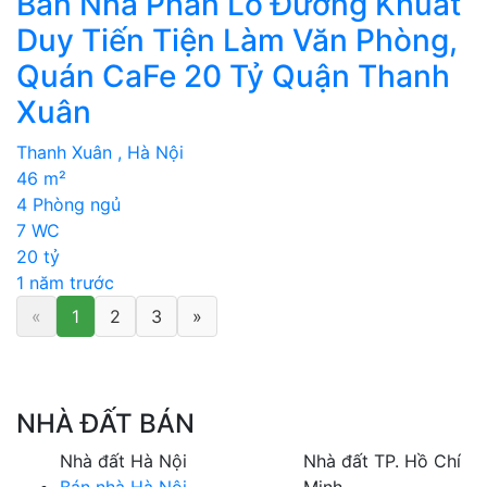
Bán Nhà Phân Lô Đường Khuất
Duy Tiến Tiện Làm Văn Phòng,
Quán CaFe 20 Tỷ Quận Thanh
Xuân
Thanh Xuân , Hà Nội
46 m²
4 Phòng ngủ
7 WC
20 tỷ
1 năm trước
«
1
2
3
»
NHÀ ĐẤT BÁN
Nhà đất Hà Nội
Nhà đất TP. Hồ Chí
Bán nhà Hà Nội
Minh