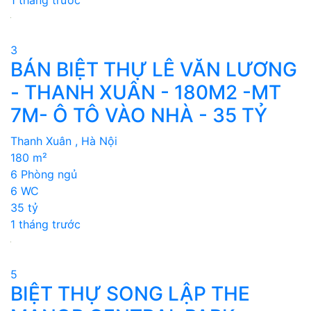
3
BÁN BIỆT THỰ LÊ VĂN LƯƠNG
- THANH XUÂN - 180M2 -MT
7M- Ô TÔ VÀO NHÀ - 35 TỶ
Thanh Xuân , Hà Nội
180 m²
6 Phòng ngủ
6 WC
35 tỷ
1 tháng trước
5
BIỆT THỰ SONG LẬP THE