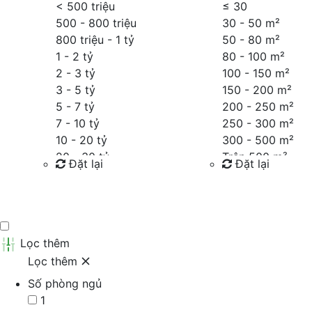
< 500 triệu
≤
30
500 - 800 triệu
30 - 50 m²
800 triệu - 1 tỷ
50 - 80 m²
1 - 2 tỷ
80 - 100 m²
2 - 3 tỷ
100 - 150 m²
3 - 5 tỷ
150 - 200 m²
5 - 7 tỷ
200 - 250 m²
7 - 10 tỷ
250 - 300 m²
10 - 20 tỷ
300 - 500 m²
20 - 30 tỷ
Trên 500 m²
Đặt lại
Đặt lại
30 - 40 tỷ
40 - 60 tỷ
Tìm kiếm
Tìm kiếm
Trên 60 tỷ
Thỏa thuận
Lọc thêm
Lọc thêm
Số phòng ngủ
1