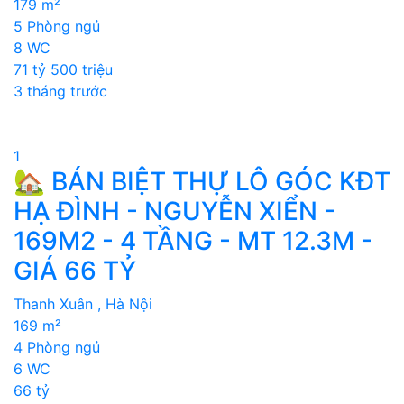
179 m²
5 Phòng ngủ
8 WC
71 tỷ 500 triệu
3 tháng trước
1
🏡 BÁN BIỆT THỰ LÔ GÓC KĐT
HẠ ĐÌNH - NGUYỄN XIỂN -
169M2 - 4 TẦNG - MT 12.3M -
GIÁ 66 TỶ
Thanh Xuân , Hà Nội
169 m²
4 Phòng ngủ
6 WC
66 tỷ