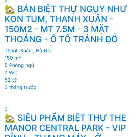
5
🏡 BÁN BIỆT THỰ NGỤY NHƯ
KON TUM, THANH XUÂN -
150M2 - MT 7.5M - 3 MẶT
THOÁNG - Ô TÔ TRÁNH ĐỖ
Thanh Xuân , Hà Nội
150 m²
5 Phòng ngủ
7 WC
52 tỷ
3 tháng trước
3
🏡 SIÊU PHẨM BIỆT THỰ THE
MANOR CENTRAL PARK - VIP