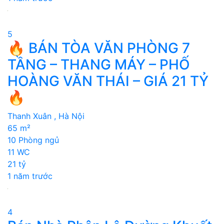
5
🔥 BÁN TÒA VĂN PHÒNG 7
TẦNG – THANG MÁY – PHỐ
HOÀNG VĂN THÁI – GIÁ 21 TỶ
🔥
Thanh Xuân , Hà Nội
65 m²
10 Phòng ngủ
11 WC
21 tỷ
1 năm trước
4