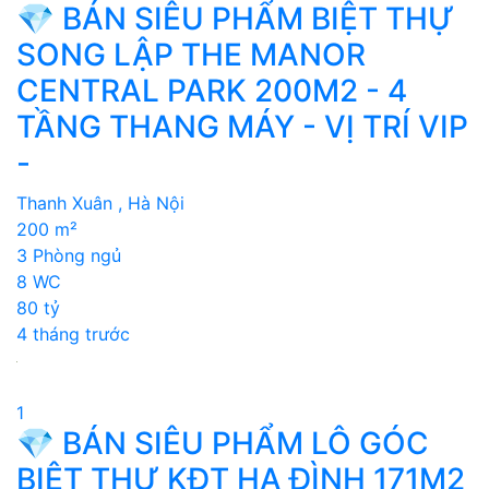
💎 BÁN SIÊU PHẨM BIỆT THỰ
SONG LẬP THE MANOR
CENTRAL PARK 200M2 - 4
TẦNG THANG MÁY - VỊ TRÍ VIP
-
Thanh Xuân , Hà Nội
200 m²
3 Phòng ngủ
8 WC
80 tỷ
4 tháng trước
1
💎 BÁN SIÊU PHẨM LÔ GÓC
BIỆT THỰ KĐT HẠ ĐÌNH 171M2