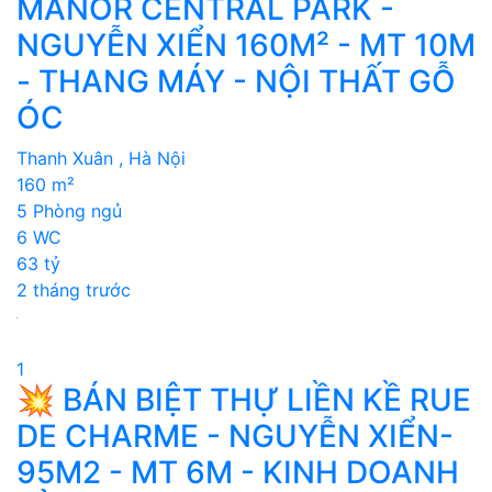
MANOR CENTRAL PARK -
NGUYỄN XIỂN 160M² - MT 10M
- THANG MÁY - NỘI THẤT GỖ
ÓC
Thanh Xuân , Hà Nội
160 m²
5 Phòng ngủ
6 WC
63 tỷ
2 tháng trước
1
💥 BÁN BIỆT THỰ LIỀN KỀ RUE
DE CHARME - NGUYỄN XIỂN-
95M2 - MT 6M - KINH DOANH