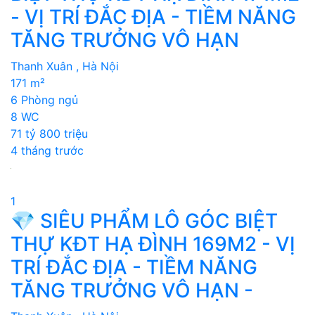
- VỊ TRÍ ĐẮC ĐỊA - TIỀM NĂNG
TĂNG TRƯỞNG VÔ HẠN
Thanh Xuân , Hà Nội
171 m²
6 Phòng ngủ
8 WC
71 tỷ 800 triệu
4 tháng trước
1
💎 SIÊU PHẨM LÔ GÓC BIỆT
THỰ KĐT HẠ ĐÌNH 169M2 - VỊ
TRÍ ĐẮC ĐỊA - TIỀM NĂNG
TĂNG TRƯỞNG VÔ HẠN -