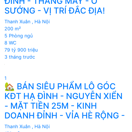
ĐỈNH - THANG MÁY - Ở
SƯỚNG - VỊ TRÍ ĐẮC ĐỊA!
Thanh Xuân , Hà Nội
200 m²
5 Phòng ngủ
8 WC
79 tỷ 900 triệu
3 tháng trước
1
🏡 BÁN SIÊU PHẨM LÔ GÓC
KĐT HẠ ĐÌNH - NGUYỄN XIỂN
- MẶT TIỀN 25M - KINH
DOANH ĐỈNH - VỈA HÈ RỘNG -
Thanh Xuân , Hà Nội