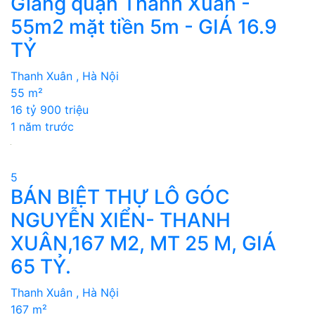
Giang quận Thanh Xuân -
55m2 mặt tiền 5m - GIÁ 16.9
TỶ
Thanh Xuân , Hà Nội
55 m²
16 tỷ 900 triệu
1 năm trước
5
BÁN BIỆT THỰ LÔ GÓC
NGUYỄN XIỂN- THANH
XUÂN,167 M2, MT 25 M, GIÁ
65 TỶ.
Thanh Xuân , Hà Nội
167 m²