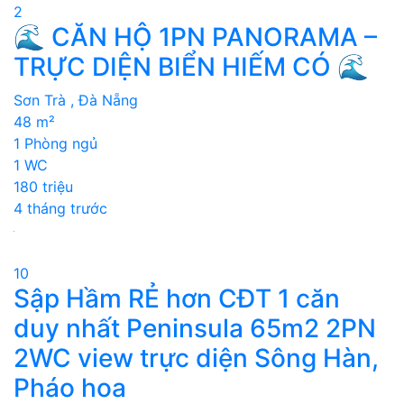
2
🌊 CĂN HỘ 1PN PANORAMA –
TRỰC DIỆN BIỂN HIẾM CÓ 🌊
Sơn Trà , Đà Nẵng
48 m²
1 Phòng ngủ
1 WC
180 triệu
4 tháng trước
10
Sập Hầm RẺ hơn CĐT 1 căn
duy nhất Peninsula 65m2 2PN
2WC view trực diện Sông Hàn,
Pháo hoa