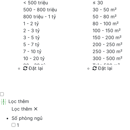
< 500 triệu
≤
30
500 - 800 triệu
30 - 50 m²
800 triệu - 1 tỷ
50 - 80 m²
1 - 2 tỷ
80 - 100 m²
2 - 3 tỷ
100 - 150 m²
3 - 5 tỷ
150 - 200 m²
5 - 7 tỷ
200 - 250 m²
7 - 10 tỷ
250 - 300 m²
10 - 20 tỷ
300 - 500 m²
20 - 30 tỷ
Trên 500 m²
Đặt lại
Đặt lại
30 - 40 tỷ
40 - 60 tỷ
Tìm kiếm
Tìm kiếm
Trên 60 tỷ
Thỏa thuận
Lọc thêm
Lọc thêm
Số phòng ngủ
1