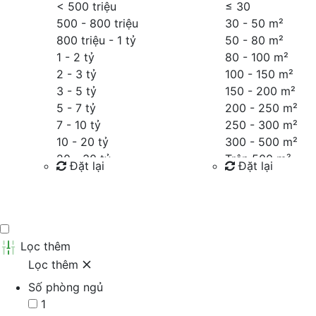
< 500 triệu
≤
30
500 - 800 triệu
30 - 50 m²
800 triệu - 1 tỷ
50 - 80 m²
1 - 2 tỷ
80 - 100 m²
2 - 3 tỷ
100 - 150 m²
3 - 5 tỷ
150 - 200 m²
5 - 7 tỷ
200 - 250 m²
7 - 10 tỷ
250 - 300 m²
10 - 20 tỷ
300 - 500 m²
20 - 30 tỷ
Trên 500 m²
Đặt lại
Đặt lại
30 - 40 tỷ
40 - 60 tỷ
Tìm kiếm
Tìm kiếm
Trên 60 tỷ
Thỏa thuận
Lọc thêm
Lọc thêm
Số phòng ngủ
1