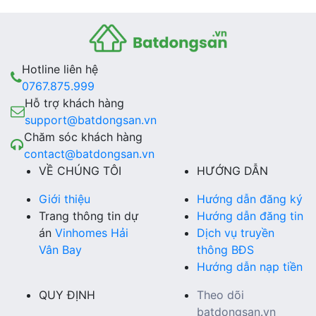
Hotline liên hệ
0767.875.999
Hỗ trợ khách hàng
support@batdongsan.vn
Chăm sóc khách hàng
contact@batdongsan.vn
VỀ CHÚNG TÔI
HƯỚNG DẪN
Giới thiệu
Hướng dẫn đăng ký
Trang thông tin dự
Hướng dẫn đăng tin
án
Vinhomes Hải
Dịch vụ truyền
Vân Bay
thông BĐS
Hướng dẫn nạp tiền
QUY ĐỊNH
Theo dõi
batdongsan.vn