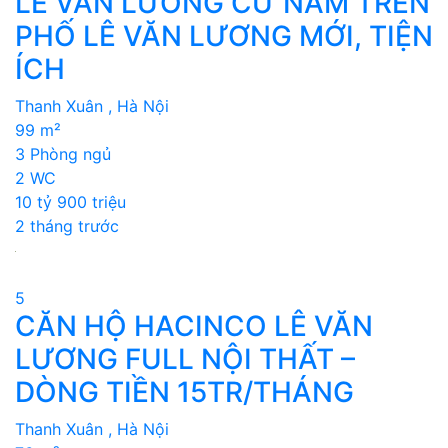
LÊ VĂN LƯƠNG CƯ NĂM TRÊN
PHỐ LÊ VĂN LƯƠNG MỚI, TIỆN
ÍCH
Thanh Xuân , Hà Nội
99 m²
3 Phòng ngủ
2 WC
10 tỷ 900 triệu
2 tháng trước
5
CĂN HỘ HACINCO LÊ VĂN
LƯƠNG FULL NỘI THẤT –
DÒNG TIỀN 15TR/THÁNG
Thanh Xuân , Hà Nội