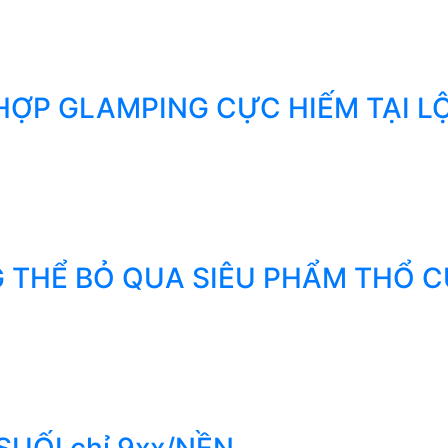
HỢP GLAMPING CỰC HIẾM TẠI L
NG THỂ BỎ QUA SIÊU PHẨM THỔ 
UỐI chỉ 9xx/NỀN