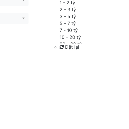
1 - 2 tỷ
2 - 3 tỷ
3 - 5 tỷ
5 - 7 tỷ
7 - 10 tỷ
10 - 20 tỷ
20 - 30 tỷ
Đặt lại
30 - 40 tỷ
40 - 60 tỷ
Tìm kiếm
Trên 60 tỷ
Thỏa thuận