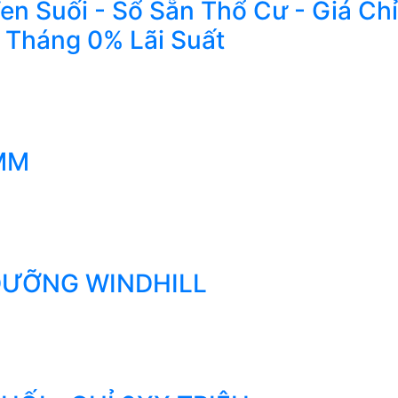
n Suối - Sổ Sẵn Thổ Cư - Giá Chỉ
 Tháng 0% Lãi Suất
MM
 DƯỠNG WINDHILL