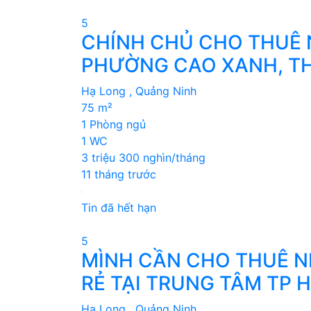
5
CHÍNH CHỦ CHO THUÊ 
PHƯỜNG CAO XANH, T
Hạ Long , Quảng Ninh
75 m²
1 Phòng ngủ
1 WC
3 triệu 300 nghìn/tháng
11 tháng trước
Tin đã hết hạn
5
MÌNH CẦN CHO THUÊ NH
RẺ TẠI TRUNG TÂM TP 
Hạ Long , Quảng Ninh