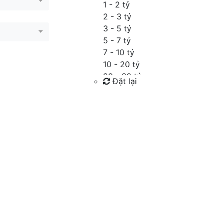
1 - 2 tỷ
2 - 3 tỷ
3 - 5 tỷ
5 - 7 tỷ
7 - 10 tỷ
10 - 20 tỷ
20 - 30 tỷ
Đặt lại
30 - 40 tỷ
40 - 60 tỷ
Tìm kiếm
Trên 60 tỷ
Thỏa thuận