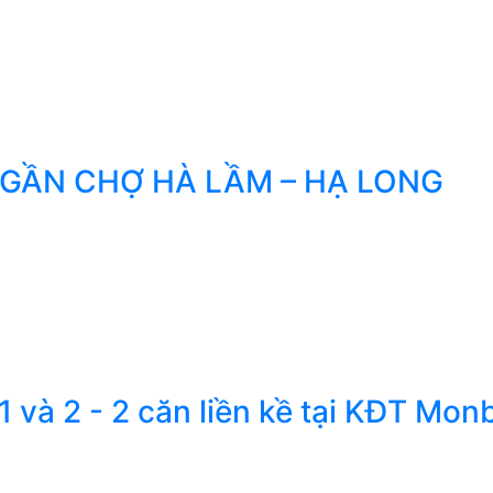
GẦN CHỢ HÀ LẦM – HẠ LONG
 và 2 - 2 căn liền kề tại KĐT Mon